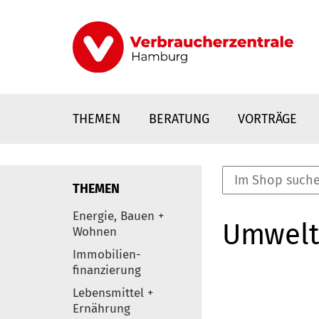
Direkt
zum
Inhalt
THEMEN
BERATUNG
VORTRÄGE
THEMEN
nstaltungen
Energie, Bauen +
Umwelt
0
Wohnen
Elemente
Immobilien-
finanzierung
Lebensmittel +
Ernährung