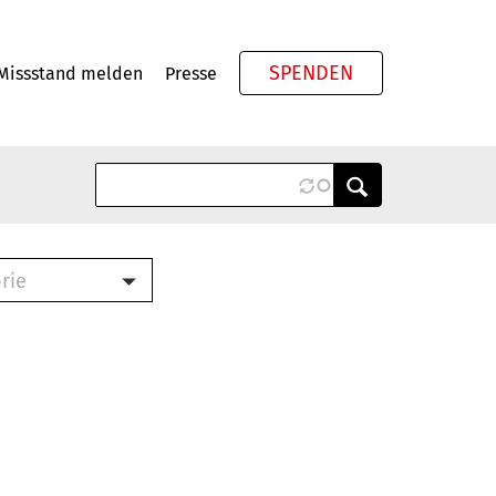
SPENDEN
Missstand melden
Presse
Meta
rie
ook (PDF)
terbrief (RTF)
roschüre (PDF)
cklisten (PDF)
schüre
ch