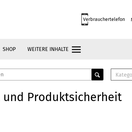
Verbrauchertelefon
SHOP
WEITERE INHALTE
Katego
E-B
Mus
 und Produktsicherheit
E-B
Che
Bro
Bu