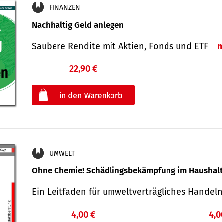
FINANZEN
Nachhaltig Geld anlegen
Saubere Rendite mit Aktien, Fonds und ETF
22,90 €
€
oder
UMWELT
Ohne Chemie! Schädlingsbekämpfung im Haushal
Ein Leitfaden für um­welt­ver­träg­liches Han­de
4,00 €
4,0