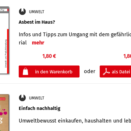
UMWELT
Asbest im Haus?
Infos und Tipps zum Um­gang mit dem ge­fähr­l
rial
mehr
1,80 €
1,8
oder
UMWELT
Einfach nachhaltig
Umweltbewusst einkaufen, haushalten und l