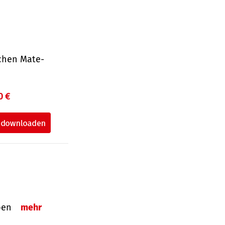
ichen Mate­
0 €
eben
mehr