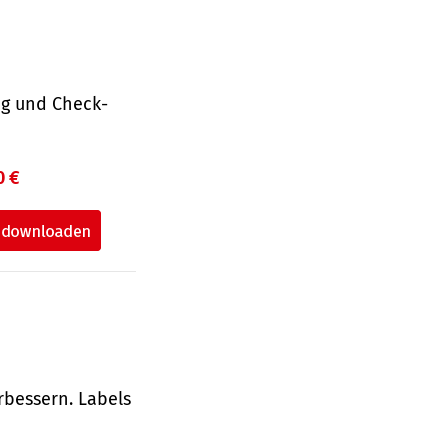
ng und Check­
0 €
rbessern. Labels