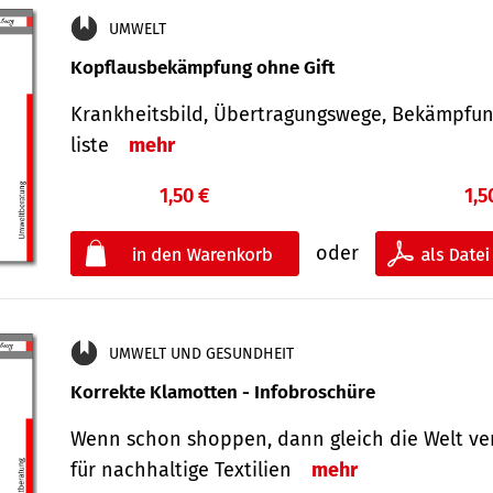
UMWELT
Kopflausbekämpfung ohne Gift
Krankheits­bild, Übertra­gungs­wege, Bekämpfu
liste
mehr
1,50 €
1,5
oder
UMWELT UND GESUNDHEIT
Korrekte Klamotten - Infobroschüre
Wenn schon shoppen, dann gleich die Welt ve
für nachhaltige Textilien
mehr