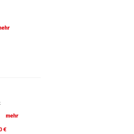
mehr
t
ln
mehr
0 €