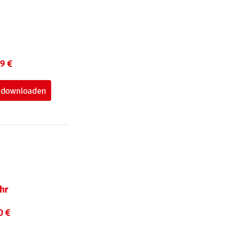
99 €
hr
0 €