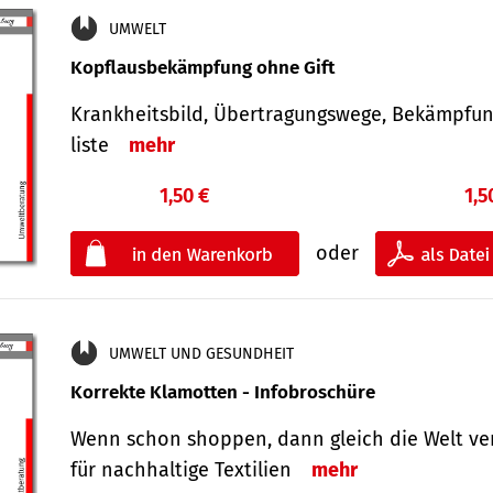
UMWELT
Kopflausbekämpfung ohne Gift
Krankheits­bild, Übertra­gungs­wege, Bekämpfu
liste
mehr
1,50 €
1,5
oder
UMWELT UND GESUNDHEIT
Korrekte Klamotten - Infobroschüre
Wenn schon shoppen, dann gleich die Welt ve
für nachhaltige Textilien
mehr