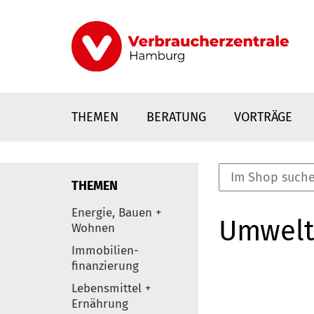
Direkt
zum
Inhalt
THEMEN
BERATUNG
VORTRÄGE
THEMEN
nstaltungen
Energie, Bauen +
Umwelt
0
Wohnen
Elemente
Immobilien-
finanzierung
Lebensmittel +
Ernährung