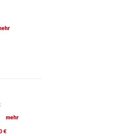
mehr
t
ln
mehr
0 €