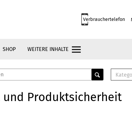
Verbrauchertelefon
SHOP
WEITERE INHALTE
Katego
E-B
Mus
 und Produktsicherheit
E-B
Che
Bro
Bu