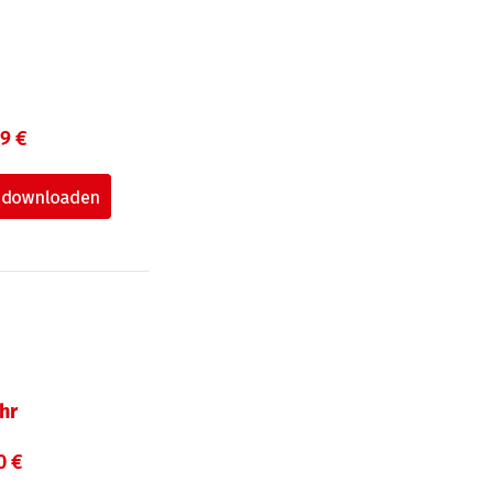
99 €
hr
0 €