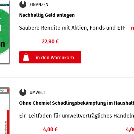
FINANZEN
Nachhaltig Geld anlegen
Saubere Rendite mit Aktien, Fonds und ETF
22,90 €
€
oder
UMWELT
Ohne Chemie! Schädlingsbekämpfung im Haushal
Ein Leitfaden für um­welt­ver­träg­liches Han­de
4,00 €
4,0