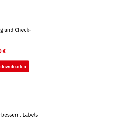
ng und Check­
0 €
rbessern. Labels