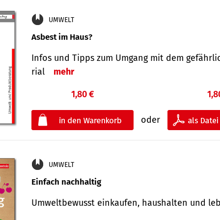
UMWELT
Asbest im Haus?
Infos und Tipps zum Um­gang mit dem ge­fähr­l
rial
mehr
1,80 €
1,8
oder
UMWELT
Einfach nachhaltig
Umweltbewusst einkaufen, haushalten und l