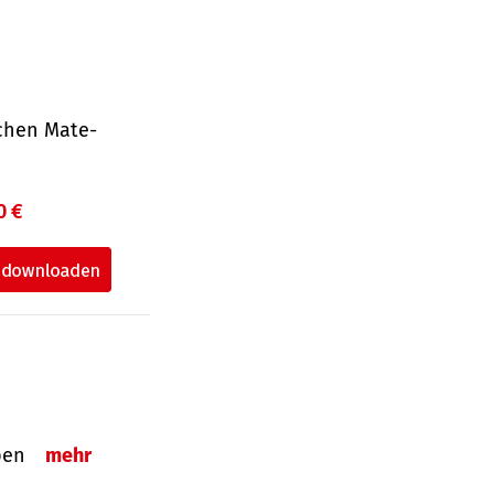
ichen Mate­
0 €
eben
mehr