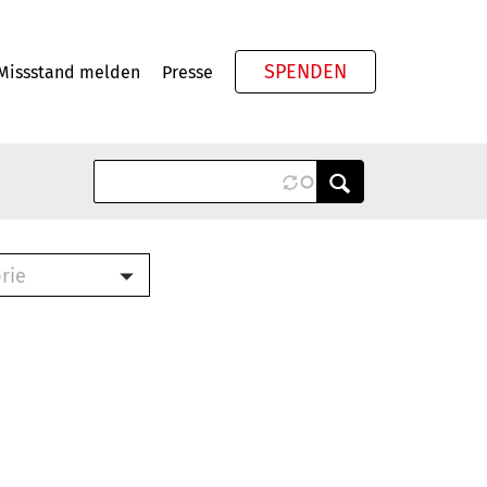
SPENDEN
Missstand melden
Presse
Meta
rie
ook (PDF)
terbrief (RTF)
roschüre (PDF)
cklisten (PDF)
schüre
ch