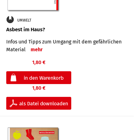
UMWELT
Asbest im Haus?
Infos und Tipps zum Um­gang mit dem ge­fähr­lichen
Mate­rial
mehr
1,80 €
1,80 €