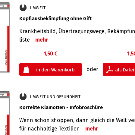
UMWELT
Kopflausbekämpfung ohne Gift
Krankheits­bild, Übertra­gungs­wege, Bekämpfu
liste
mehr
1,50 €
1,5
oder
UMWELT UND GESUNDHEIT
Korrekte Klamotten - Infobroschüre
Wenn schon shoppen, dann gleich die Welt ve
für nachhaltige Textilien
mehr