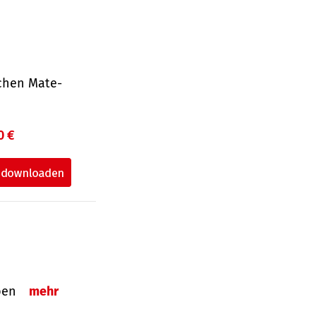
ichen Mate­
0 €
eben
mehr