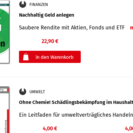
FINANZEN
Nachhaltig Geld anlegen
Saubere Rendite mit Aktien, Fonds und ETF
22,90 €
€
oder
UMWELT
Ohne Chemie! Schädlingsbekämpfung im Haushal
Ein Leitfaden für um­welt­ver­träg­liches Han­de
4,00 €
4,0