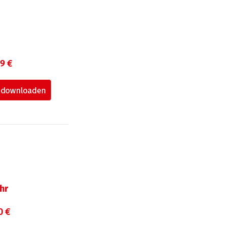
99 €
hr
0 €