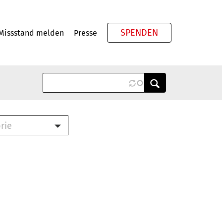
SPENDEN
Missstand melden
Presse
Meta
rie
ook (PDF)
terbrief (RTF)
roschüre (PDF)
cklisten (PDF)
schüre
ch