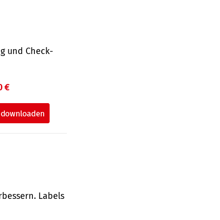
ng und Check­
0 €
rbessern. Labels