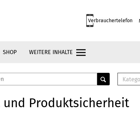
Verbrauchertelefon
SHOP
WEITERE INHALTE
Katego
E-B
Mus
 und Produktsicherheit
E-B
Che
Bro
Bu