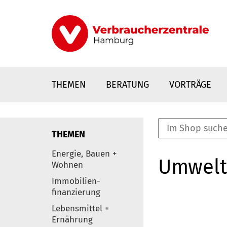
Direkt
zum
Inhalt
THEMEN
BERATUNG
VORTRÄGE
THEMEN
nstaltungen
Energie, Bauen +
Umwelt
0
Wohnen
Elemente
Immobilien-
finanzierung
Lebensmittel +
Ernährung