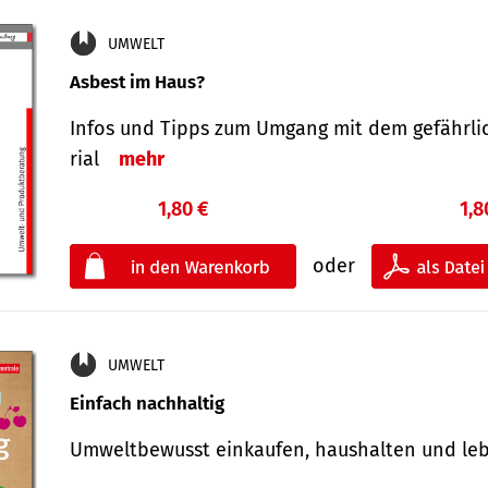
UMWELT
Asbest im Haus?
Infos und Tipps zum Um­gang mit dem ge­fähr­l
rial
mehr
1,80 €
1,8
oder
UMWELT
Einfach nachhaltig
Umweltbewusst einkaufen, haushalten und l