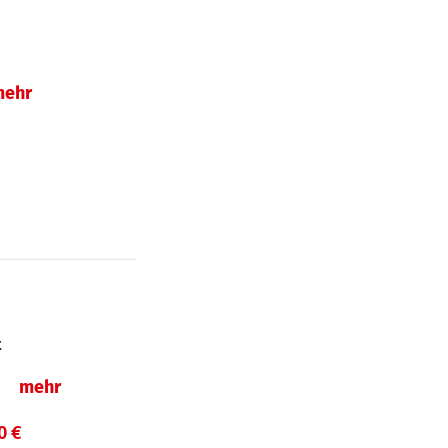
mehr
t
ln
mehr
0 €