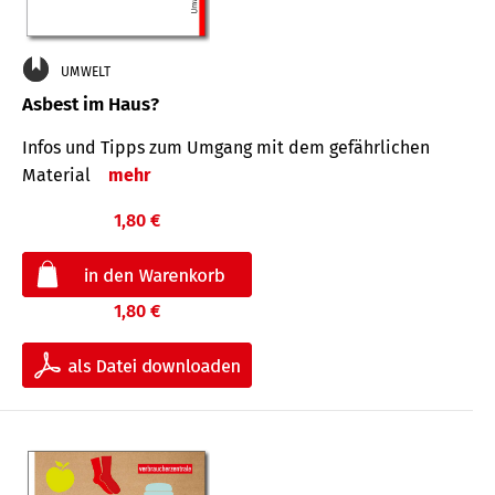
UMWELT
Asbest im Haus?
Infos und Tipps zum Um­gang mit dem ge­fähr­lichen
Mate­rial
mehr
1,80 €
1,80 €