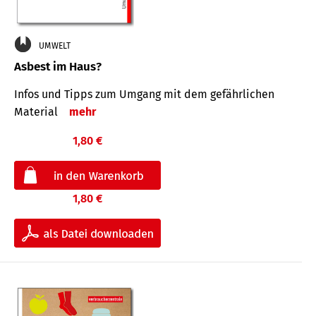
UMWELT
Asbest im Haus?
Infos und Tipps zum Um­gang mit dem ge­fähr­lichen
Mate­rial
mehr
1,80 €
1,80 €