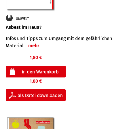
UMWELT
Asbest im Haus?
Infos und Tipps zum Um­gang mit dem ge­fähr­lichen
Mate­rial
mehr
1,80 €
1,80 €