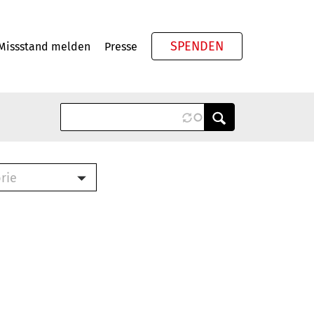
SPENDEN
Missstand melden
Presse
Meta
rie
ook (PDF)
terbrief (RTF)
roschüre (PDF)
cklisten (PDF)
schüre
ch