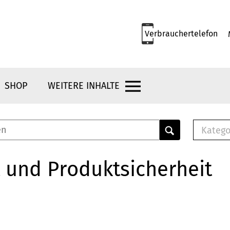
Verbrauchertelefon
SHOP
WEITERE INHALTE
Katego
E-B
Mus
 und Produktsicherheit
E-B
Che
Bro
Bu