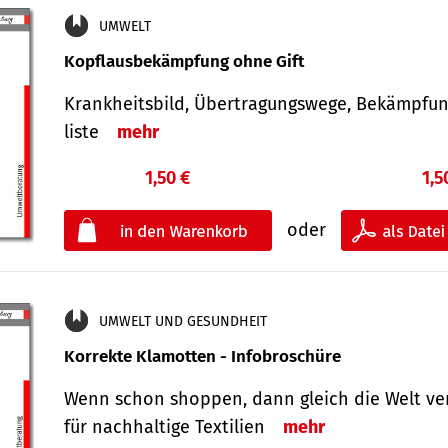
UMWELT
Kopflausbekämpfung ohne Gift
Krankheits­bild, Übertra­gungs­wege, Bekämpfu
liste
mehr
1,50 €
1,5
oder
UMWELT UND GESUNDHEIT
Korrekte Klamotten - Infobroschüre
Wenn schon shoppen, dann gleich die Welt ve
für nachhaltige Textilien
mehr