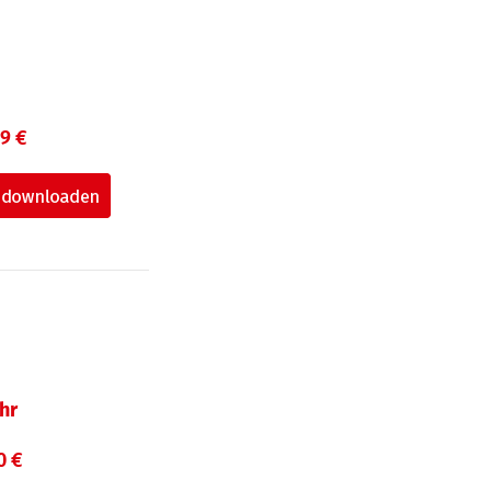
99 €
hr
0 €