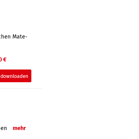
ichen Mate­
0 €
eben
mehr