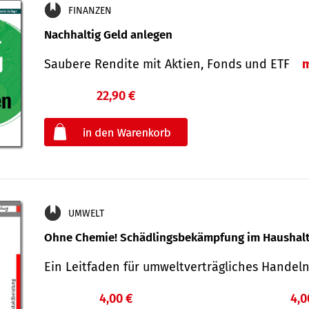
FINANZEN
Nachhaltig Geld anlegen
Saubere Rendite mit Aktien, Fonds und ETF
22,90 €
€
oder
UMWELT
Ohne Chemie! Schädlingsbekämpfung im Haushal
Ein Leitfaden für um­welt­ver­träg­liches Han­de
4,00 €
4,0