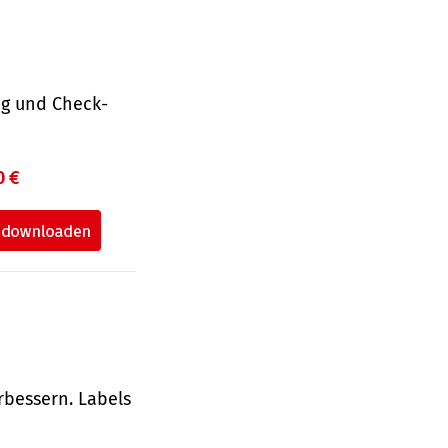
ng und Check­
0 €
rbessern. Labels