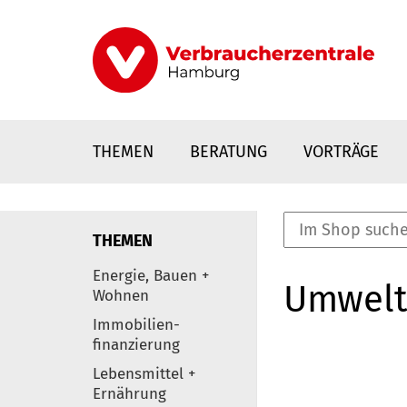
Direkt
zum
Inhalt
THEMEN
BERATUNG
VORTRÄGE
THEMEN
nstaltungen
Energie, Bauen +
Umwelt
0
Wohnen
Elemente
Immobilien-
finanzierung
Lebensmittel +
Ernährung