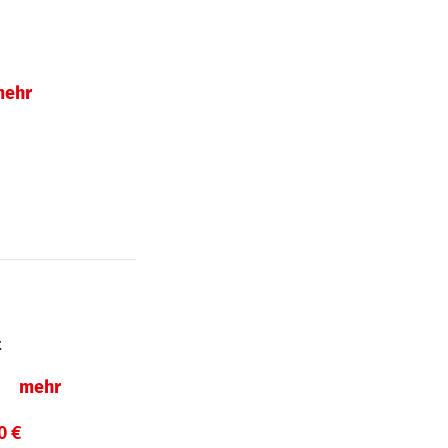
mehr
t
ln
mehr
0 €