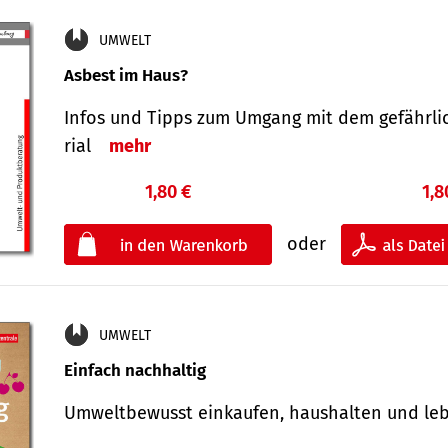
UMWELT
Asbest im Haus?
Infos und Tipps zum Um­gang mit dem ge­fähr­l
rial
mehr
1,80 €
1,8
oder
UMWELT
Einfach nachhaltig
Umweltbewusst einkaufen, haushalten und l