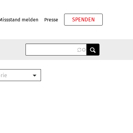
SPENDEN
Missstand melden
Presse
Meta
rie
ook (PDF)
terbrief (RTF)
roschüre (PDF)
cklisten (PDF)
schüre
ch