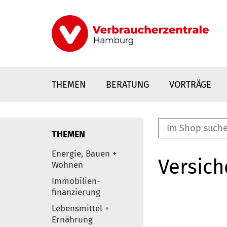
Direkt
zum
Inhalt
THEMEN
BERATUNG
VORTRÄGE
THEMEN
nstaltungen
Energie, Bauen +
Versic
0
Wohnen
Elemente
Immobilien-
finanzierung
Lebensmittel +
Ernährung