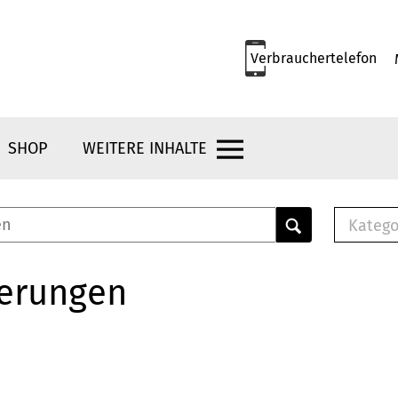
Verbrauchertelefon
SHOP
WEITERE INHALTE
Katego
E-B
Mus
herungen
E-B
Che
Bro
Bu