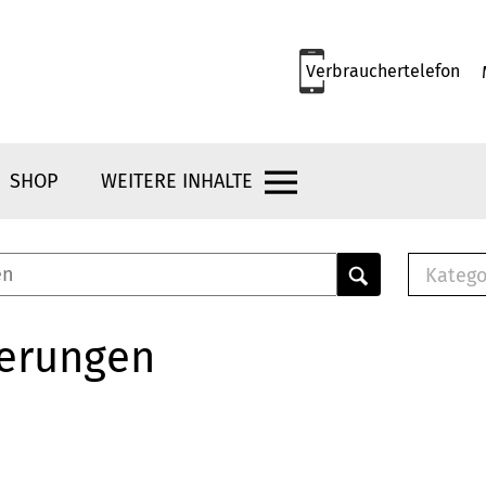
Verbrauchertelefon
SHOP
WEITERE INHALTE
Katego
E-B
Mus
herungen
E-B
Che
Bro
Bu