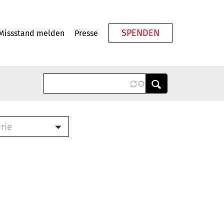
SPENDEN
Missstand melden
Presse
Meta
rie
ook (PDF)
terbrief (RTF)
roschüre (PDF)
cklisten (PDF)
schüre
ch