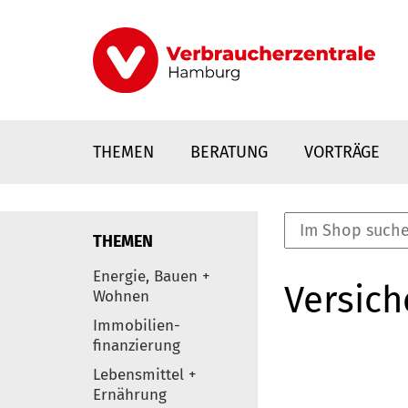
Direkt
zum
Inhalt
THEMEN
BERATUNG
VORTRÄGE
THEMEN
nstaltungen
Energie, Bauen +
Versic
0
Wohnen
Elemente
Immobilien-
finanzierung
Lebensmittel +
Ernährung