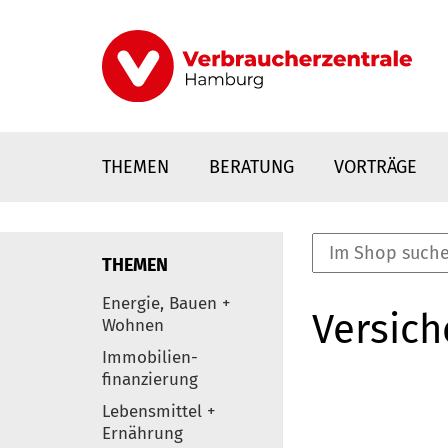
Direkt
zum
Inhalt
THEMEN
BERATUNG
VORTRÄGE
THEMEN
nstaltungen
Energie, Bauen +
Versic
0
Wohnen
Elemente
Immobilien-
finanzierung
Lebensmittel +
Ernährung