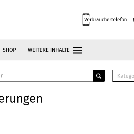
Verbrauchertelefon
SHOP
WEITERE INHALTE
Katego
E-B
Mus
herungen
E-B
Che
Bro
Bu