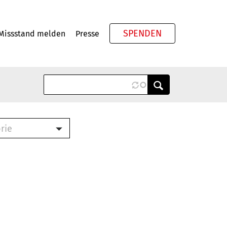
SPENDEN
Missstand melden
Presse
Meta
rie
ook (PDF)
terbrief (RTF)
roschüre (PDF)
cklisten (PDF)
schüre
ch