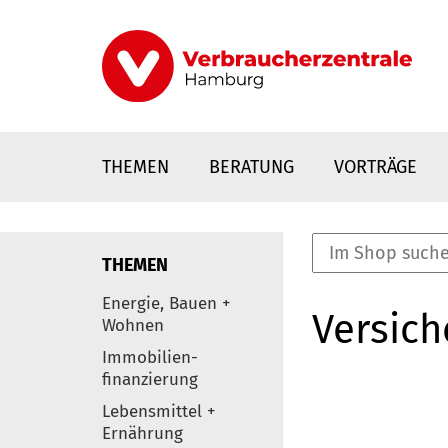
Direkt
zum
Inhalt
THEMEN
BERATUNG
VORTRÄGE
THEMEN
nstaltungen
Energie, Bauen +
Versic
0
Wohnen
Elemente
Immobilien-
finanzierung
Lebensmittel +
Ernährung