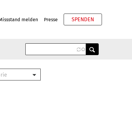
SPENDEN
Missstand melden
Presse
Meta
rie
ook (PDF)
terbrief (RTF)
roschüre (PDF)
cklisten (PDF)
schüre
ch