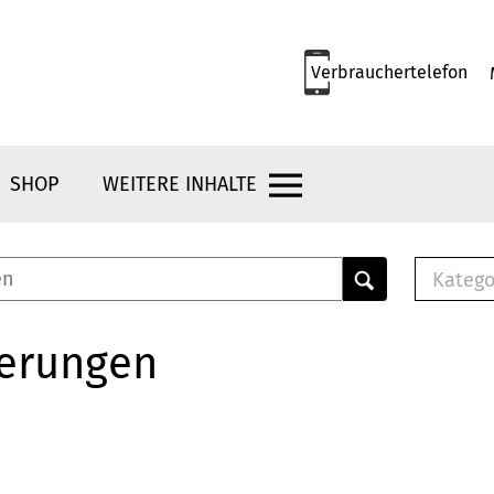
Verbrauchertelefon
SHOP
WEITERE INHALTE
Katego
E-B
Mus
herungen
E-B
Che
Bro
Bu