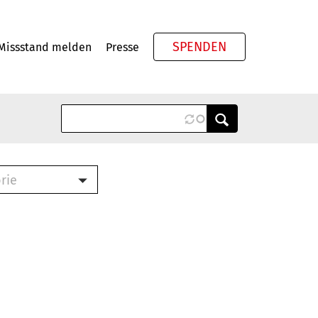
SPENDEN
Missstand melden
Presse
Meta
rie
ook (PDF)
terbrief (RTF)
roschüre (PDF)
cklisten (PDF)
schüre
ch