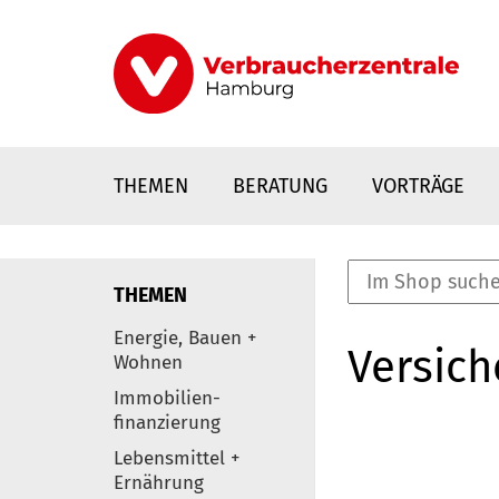
Direkt
zum
Inhalt
THEMEN
BERATUNG
VORTRÄGE
THEMEN
nstaltungen
Energie, Bauen +
Versic
0
Wohnen
Elemente
Immobilien-
finanzierung
Lebensmittel +
Ernährung