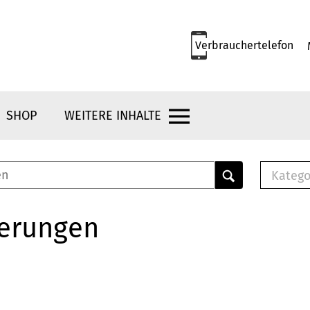
Verbrauchertelefon
SHOP
WEITERE INHALTE
Katego
E-B
Mus
herungen
E-B
Che
Bro
Bu