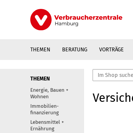
Direkt
zum
Inhalt
THEMEN
BERATUNG
VORTRÄGE
THEMEN
nstaltungen
Energie, Bauen +
Versic
0
Wohnen
Elemente
Immobilien-
finanzierung
Lebensmittel +
Ernährung