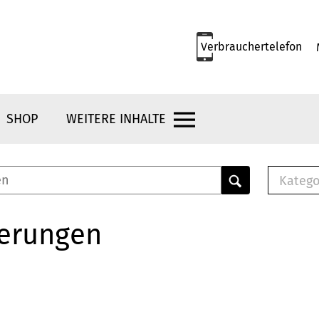
Verbrauchertelefon
SHOP
WEITERE INHALTE
Katego
E-B
Mus
herungen
E-B
Che
Bro
Bu