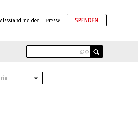
SPENDEN
Missstand melden
Presse
Meta
rie
ook (PDF)
terbrief (RTF)
roschüre (PDF)
cklisten (PDF)
schüre
ch