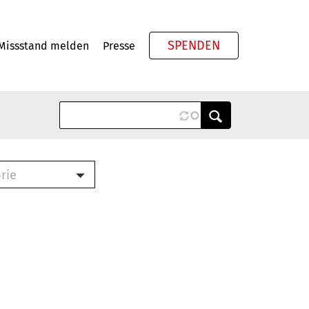
SPENDEN
Missstand melden
Presse
Meta
rie
ook (PDF)
terbrief (RTF)
roschüre (PDF)
cklisten (PDF)
schüre
ch