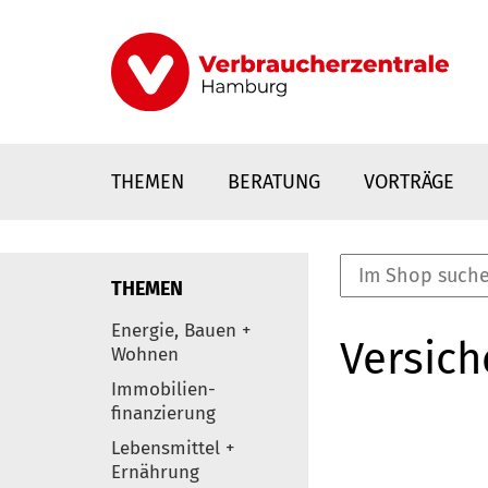
Direkt
zum
Inhalt
THEMEN
BERATUNG
VORTRÄGE
THEMEN
nstaltungen
Energie, Bauen +
Versic
0
Wohnen
Elemente
Immobilien-
finanzierung
Lebensmittel +
Ernährung