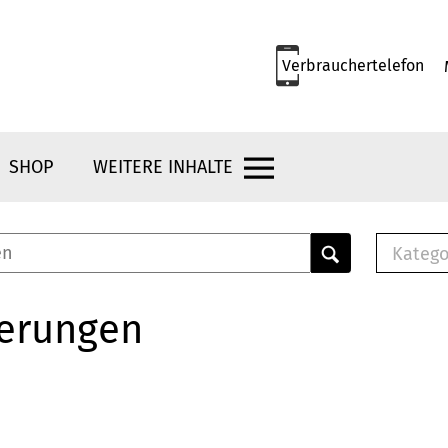
Verbrauchertelefon
SHOP
WEITERE INHALTE
Katego
E-B
Mus
herungen
E-B
Che
Bro
Bu