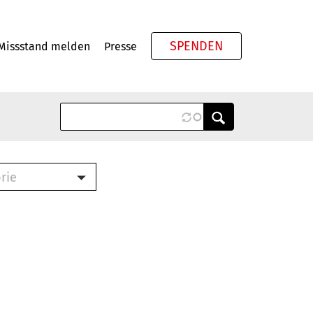
SPENDEN
Missstand melden
Presse
Meta
rie
ook (PDF)
terbrief (RTF)
roschüre (PDF)
cklisten (PDF)
schüre
ch