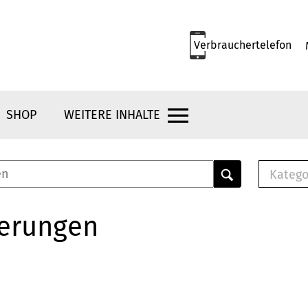
Verbrauchertelefon
SHOP
WEITERE INHALTE
Katego
E-B
Mus
herungen
E-B
Che
Bro
Bu