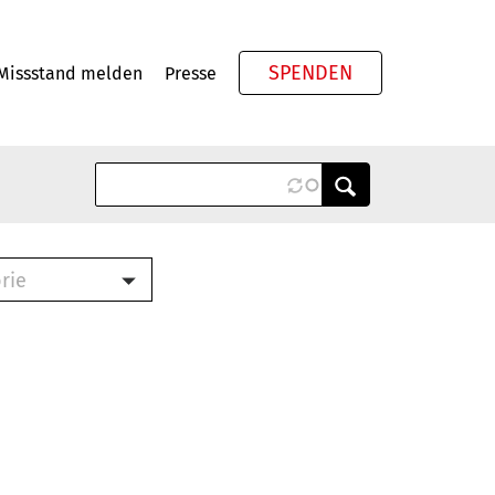
SPENDEN
Missstand melden
Presse
Meta
rie
ook (PDF)
terbrief (RTF)
roschüre (PDF)
cklisten (PDF)
schüre
ch