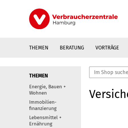
Direkt
zum
Inhalt
THEMEN
BERATUNG
VORTRÄGE
THEMEN
nstaltungen
Energie, Bauen +
Versic
0
Wohnen
Elemente
Immobilien-
finanzierung
Lebensmittel +
Ernährung