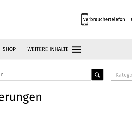
Verbrauchertelefon
SHOP
WEITERE INHALTE
Katego
E-B
Mus
herungen
E-B
Che
Bro
Bu