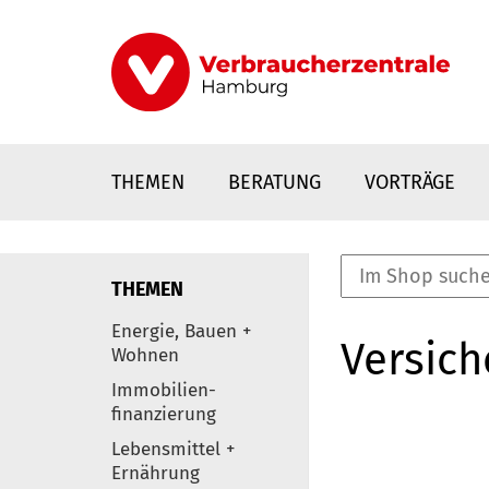
Direkt
zum
Inhalt
THEMEN
BERATUNG
VORTRÄGE
THEMEN
nstaltungen
Energie, Bauen +
Versic
0
Wohnen
Elemente
Immobilien-
finanzierung
Lebensmittel +
Ernährung