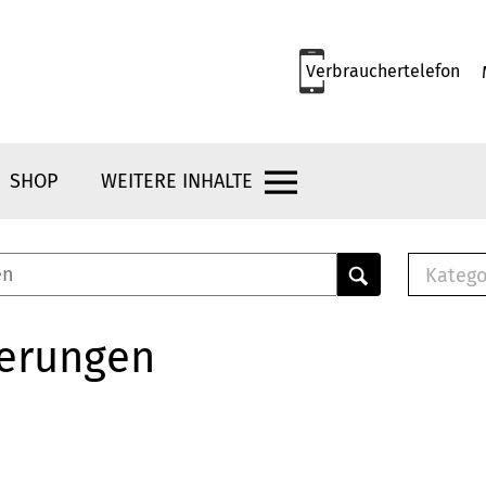
Verbrauchertelefon
SHOP
WEITERE INHALTE
Katego
E-B
Mus
herungen
E-B
Che
Bro
Bu