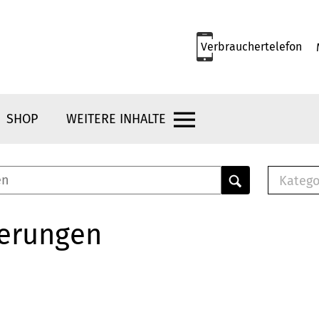
Verbrauchertelefon
SHOP
WEITERE INHALTE
Katego
E-B
Mus
herungen
E-B
Che
Bro
Bu