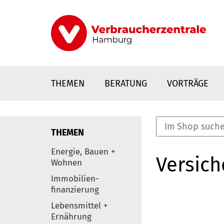
Direkt
zum
Inhalt
THEMEN
BERATUNG
VORTRÄGE
THEMEN
nstaltungen
Energie, Bauen +
Versic
0
Wohnen
Elemente
Immobilien-
finanzierung
Lebensmittel +
Ernährung