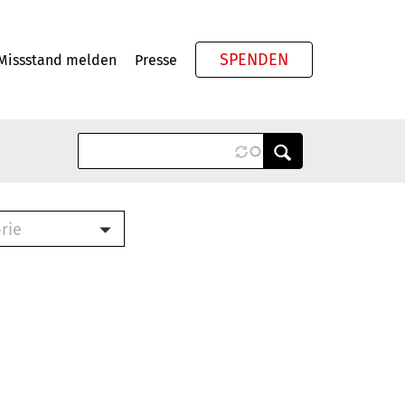
SPENDEN
Missstand melden
Presse
Meta
rie
ook (PDF)
terbrief (RTF)
roschüre (PDF)
cklisten (PDF)
schüre
ch