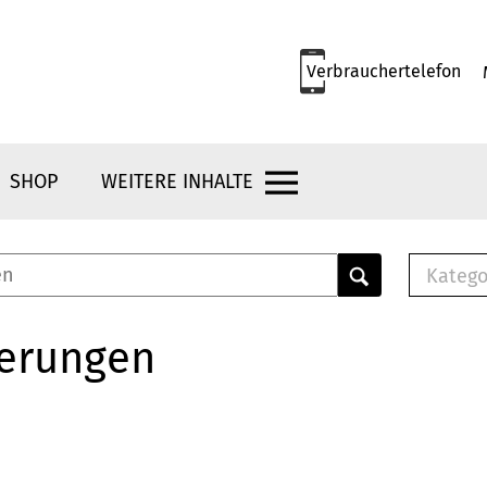
Verbrauchertelefon
SHOP
WEITERE INHALTE
Katego
E-B
Mus
herungen
E-B
Che
Bro
Bu