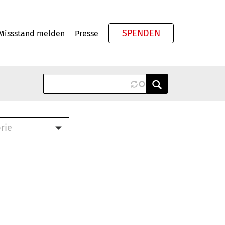
SPENDEN
Missstand melden
Presse
Meta
rie
ook (PDF)
terbrief (RTF)
roschüre (PDF)
cklisten (PDF)
schüre
ch