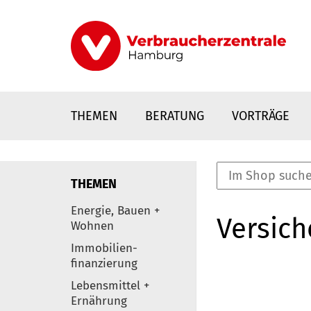
Direkt
zum
Inhalt
THEMEN
BERATUNG
VORTRÄGE
THEMEN
nstaltungen
Energie, Bauen +
Versic
0
Wohnen
Elemente
Immobilien-
finanzierung
Lebensmittel +
Ernährung