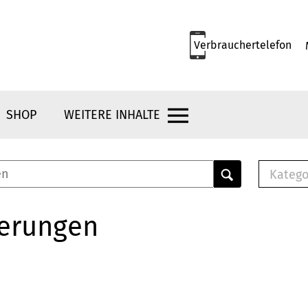
Verbrauchertelefon
SHOP
WEITERE INHALTE
Katego
E-B
Mus
herungen
E-B
Che
Bro
Bu