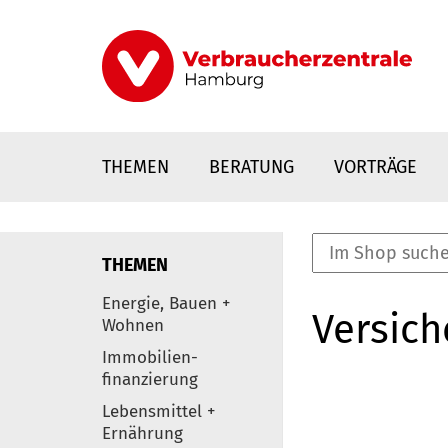
Direkt
zum
Inhalt
THEMEN
BERATUNG
VORTRÄGE
THEMEN
nstaltungen
Energie, Bauen +
Versic
0
Wohnen
Elemente
Immobilien-
finanzierung
Lebensmittel +
Ernährung