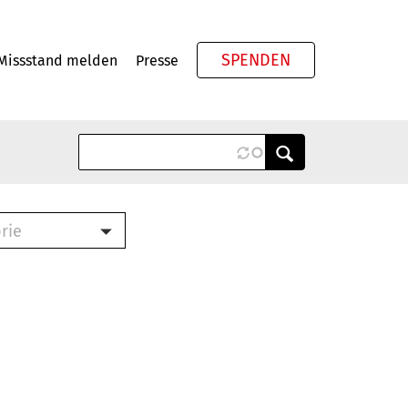
SPENDEN
Missstand melden
Presse
Meta
rie
ook (PDF)
terbrief (RTF)
roschüre (PDF)
cklisten (PDF)
schüre
ch