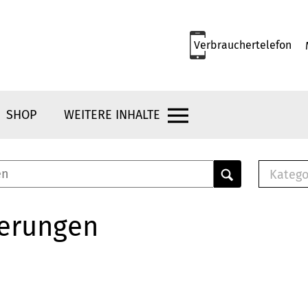
Verbrauchertelefon
SHOP
WEITERE INHALTE
Katego
E-B
Mus
herungen
E-B
Che
Bro
Bu