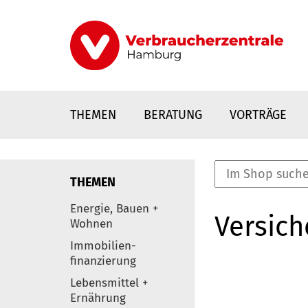
Direkt
zum
Inhalt
THEMEN
BERATUNG
VORTRÄGE
THEMEN
nstaltungen
Energie, Bauen +
Versic
0
Wohnen
Elemente
Immobilien-
finanzierung
Lebensmittel +
Ernährung