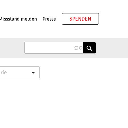
SPENDEN
Missstand melden
Presse
Meta
rie
ook (PDF)
terbrief (RTF)
roschüre (PDF)
cklisten (PDF)
schüre
ch