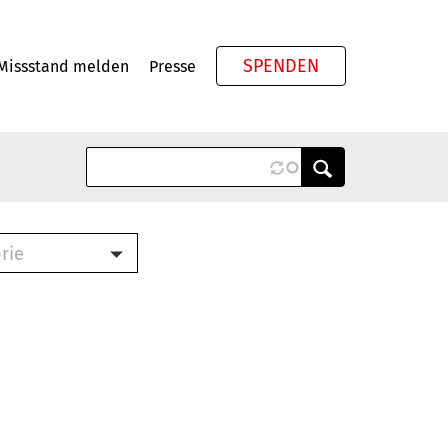
SPENDEN
Missstand melden
Presse
Meta
rie
ook (PDF)
terbrief (RTF)
roschüre (PDF)
cklisten (PDF)
schüre
ch