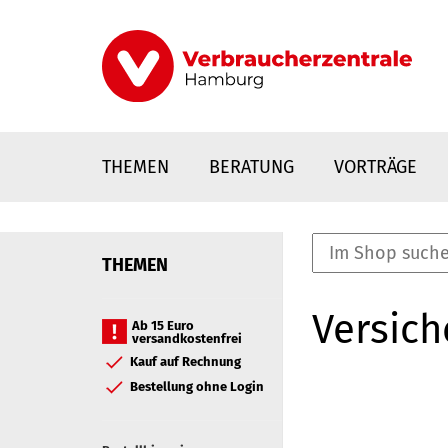
Direkt
zum
Inhalt
THEMEN
BERATUNG
VORTRÄGE
THEMEN
nstaltungen
Versic
0
Ab 15 Euro
versandkostenfrei
Elemente
Kauf auf Rechnung
Bestellung ohne Login