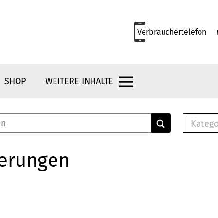
Verbrauchertelefon
SHOP
WEITERE INHALTE
Katego
E-B
Mus
herungen
E-B
Che
Bro
Bu