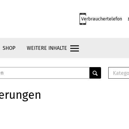
Verbrauchertelefon
SHOP
WEITERE INHALTE
Katego
E-B
Mus
herungen
E-B
Che
Bro
Bu