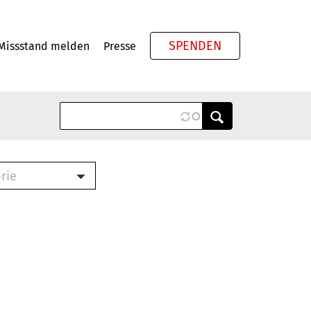
SPENDEN
Missstand melden
Presse
Meta
rie
ook (PDF)
terbrief (RTF)
roschüre (PDF)
cklisten (PDF)
schüre
ch