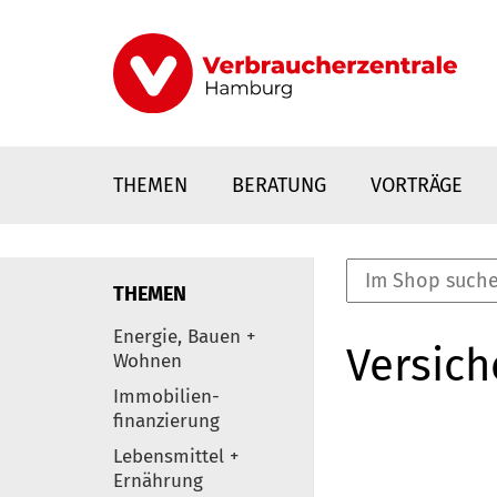
Direkt
zum
Inhalt
THEMEN
BERATUNG
VORTRÄGE
THEMEN
nstaltungen
Energie, Bauen +
Versic
0
Wohnen
Elemente
Immobilien-
finanzierung
Lebensmittel +
Ernährung