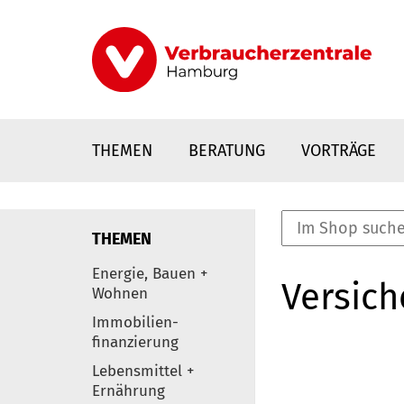
Direkt
zum
Inhalt
THEMEN
BERATUNG
VORTRÄGE
THEMEN
nstaltungen
Energie, Bauen +
Versic
0
Wohnen
Elemente
Immobilien-
finanzierung
Lebensmittel +
Ernährung