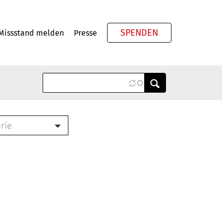
SPENDEN
Missstand melden
Presse
Meta
rie
ook (PDF)
terbrief (RTF)
roschüre (PDF)
cklisten (PDF)
schüre
ch