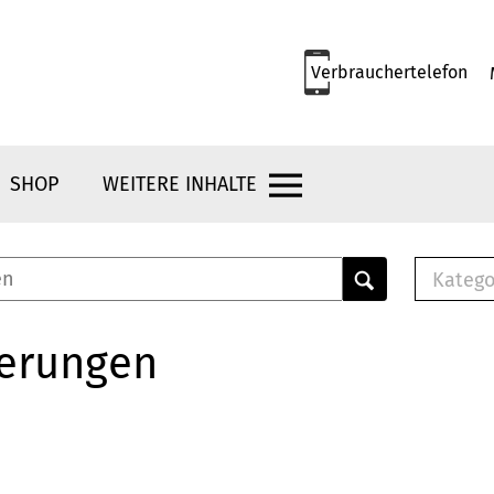
Verbrauchertelefon
SHOP
WEITERE INHALTE
Katego
E-B
Mus
herungen
E-B
Che
Bro
Bu