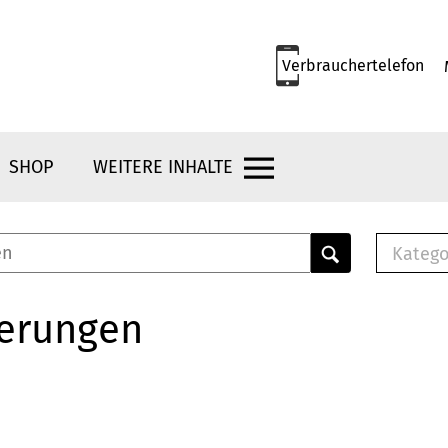
Verbrauchertelefon
SHOP
WEITERE INHALTE
Katego
E-B
Mus
herungen
E-B
Che
Bro
Bu