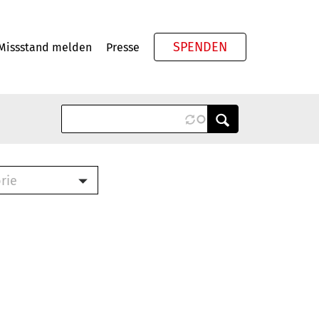
SPENDEN
Missstand melden
Presse
Meta
rie
ook (PDF)
terbrief (RTF)
roschüre (PDF)
cklisten (PDF)
schüre
ch