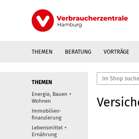
Direkt
zum
Inhalt
THEMEN
BERATUNG
VORTRÄGE
THEMEN
nstaltungen
Energie, Bauen +
Versic
0
Wohnen
Elemente
Immobilien-
finanzierung
Lebensmittel +
Ernährung