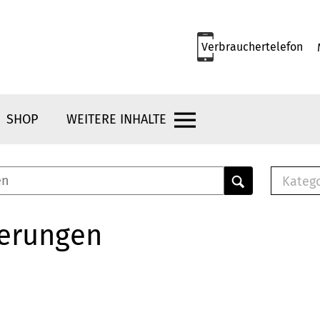
Verbrauchertelefon
SHOP
WEITERE INHALTE
Kateg
E-
Mus
herungen
E-B
Che
Br
Bu