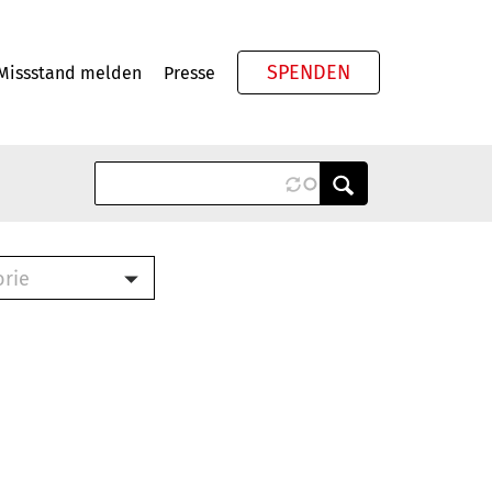
SPENDEN
Missstand melden
Presse
Meta
orie
Book (PDF)
terbrief (RTF)
roschüre (PDF)
cklisten (PDF)
oschüre
ch