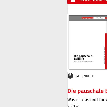
€
oder
GESUNDHEIT
Die pauschale B
Was ist das und für
2,50 €