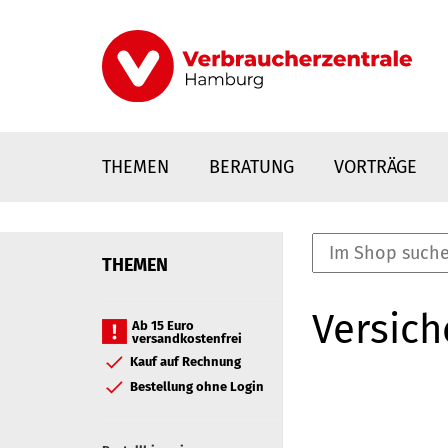
Direkt
zum
Inhalt
THEMEN
BERATUNG
VORTRÄGE
THEMEN
nstaltungen
Versic
0
Ab 15 Euro
versandkostenfrei
Elemente
Kauf auf Rechnung
Bestellung ohne Login