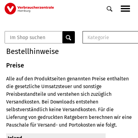
Direkt
Navig
zum
aktiv
Inhalt
Kategorie
0
Veranstaltungen
E-Book (PDF)
Bestellhinweise
Elemente
Musterbrief (RTF)
E-Broschüre (PDF
Preise
Checklisten (PDF)
Alle auf den Produktseiten genannten Preise enthalten
Broschüre
die gesetzliche Umsatzsteuer und sonstige
Buch
Preisbestandteile und verstehen sich zuzüglich
Versandkosten.
Bei Downloads entstehen
selbstverständlich keine Versandkosten.
Für die
Lieferung von gedruckten Ratgebern berechnen wir eine
Pauschale für Versand- und Portokosten wie folgt.