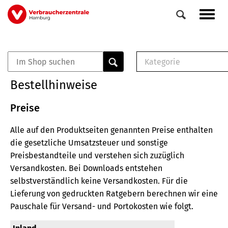
Direkt
Navig
zum
aktiv
Inhalt
Kategorie
0
Veranstaltungen
E-Book (PDF)
Bestellhinweise
Elemente
Musterbrief (RTF)
E-Broschüre (PDF
Preise
Checklisten (PDF)
Alle auf den Produktseiten genannten Preise enthalten
Broschüre
die gesetzliche Umsatzsteuer und sonstige
Buch
Preisbestandteile und verstehen sich zuzüglich
Versandkosten.
Bei Downloads entstehen
selbstverständlich keine Versandkosten.
Für die
Lieferung von gedruckten Ratgebern berechnen wir eine
Pauschale für Versand- und Portokosten wie folgt.