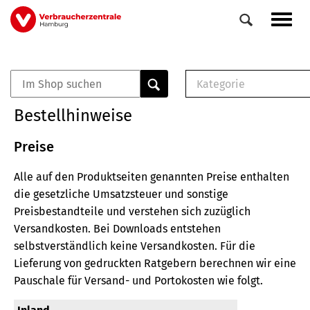
Direkt
Navig
zum
aktiv
Inhalt
Kategorie
0
Veranstaltungen
E-Book (PDF)
Bestellhinweise
Elemente
Musterbrief (RTF)
E-Broschüre (PDF
Preise
Checklisten (PDF)
Alle auf den Produktseiten genannten Preise enthalten
Broschüre
die gesetzliche Umsatzsteuer und sonstige
Buch
Preisbestandteile und verstehen sich zuzüglich
Versandkosten.
Bei Downloads entstehen
selbstverständlich keine Versandkosten.
Für die
Lieferung von gedruckten Ratgebern berechnen wir eine
Pauschale für Versand- und Portokosten wie folgt.