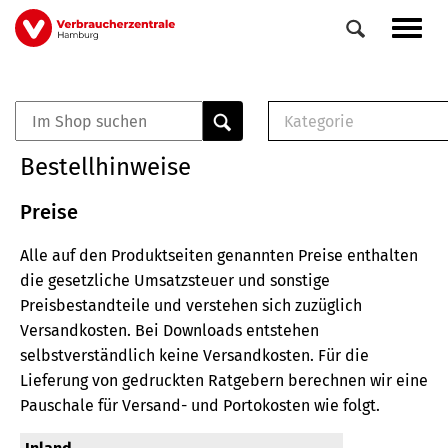
Direkt
Navig
zum
aktiv
Inhalt
Kategorie
0
Veranstaltungen
E-Book (PDF)
Bestellhinweise
Elemente
Musterbrief (RTF)
E-Broschüre (PDF
Preise
Checklisten (PDF)
Alle auf den Produktseiten genannten Preise enthalten
Broschüre
die gesetzliche Umsatzsteuer und sonstige
Buch
Preisbestandteile und verstehen sich zuzüglich
Versandkosten.
Bei Downloads entstehen
selbstverständlich keine Versandkosten.
Für die
Lieferung von gedruckten Ratgebern berechnen wir eine
Pauschale für Versand- und Portokosten wie folgt.