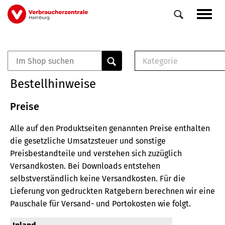
Direkt
Navig
zum
aktiv
Inhalt
Kategorie
0
Veranstaltungen
E-Book (PDF)
Bestellhinweise
Elemente
Musterbrief (RTF)
E-Broschüre (PDF
Preise
Checklisten (PDF)
Alle auf den Produktseiten genannten Preise enthalten
Broschüre
die gesetzliche Umsatzsteuer und sonstige
Buch
Preisbestandteile und verstehen sich zuzüglich
Versandkosten.
Bei Downloads entstehen
selbstverständlich keine Versandkosten.
Für die
Lieferung von gedruckten Ratgebern berechnen wir eine
Pauschale für Versand- und Portokosten wie folgt.