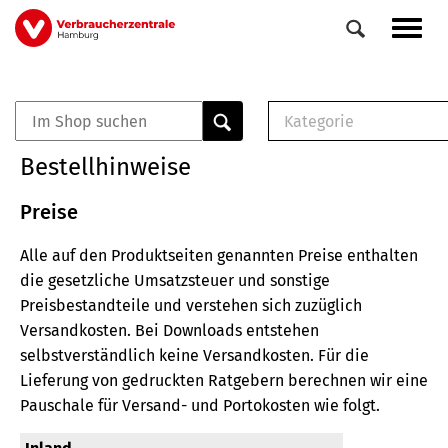
Direkt
Navig
zum
aktiv
Inhalt
Kategorie
0
Veranstaltungen
E-Book (PDF)
Bestellhinweise
Elemente
Musterbrief (RTF)
E-Broschüre (PDF
Preise
Checklisten (PDF)
Alle auf den Produktseiten genannten Preise enthalten
Broschüre
die gesetzliche Umsatzsteuer und sonstige
Buch
Preisbestandteile und verstehen sich zuzüglich
Versandkosten.
Bei Downloads entstehen
selbstverständlich keine Versandkosten.
Für die
Lieferung von gedruckten Ratgebern berechnen wir eine
Pauschale für Versand- und Portokosten wie folgt.