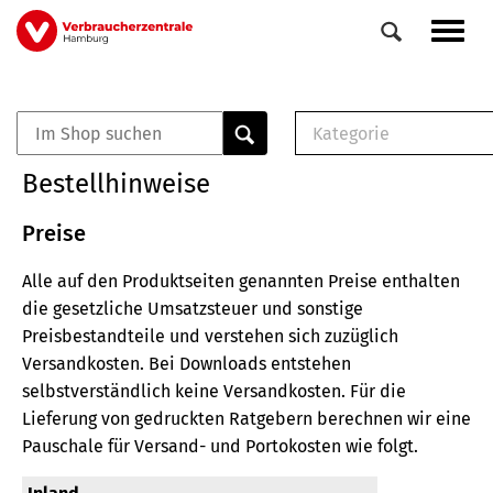
Direkt
Navig
zum
aktiv
Inhalt
Kategorie
0
Veranstaltungen
E-Book (PDF)
Bestellhinweise
Elemente
Musterbrief (RTF)
E-Broschüre (PDF
Preise
Checklisten (PDF)
Alle auf den Produktseiten genannten Preise enthalten
Broschüre
die gesetzliche Umsatzsteuer und sonstige
Buch
Preisbestandteile und verstehen sich zuzüglich
Versandkosten.
Bei Downloads entstehen
selbstverständlich keine Versandkosten.
Für die
Lieferung von gedruckten Ratgebern berechnen wir eine
Pauschale für Versand- und Portokosten wie folgt.