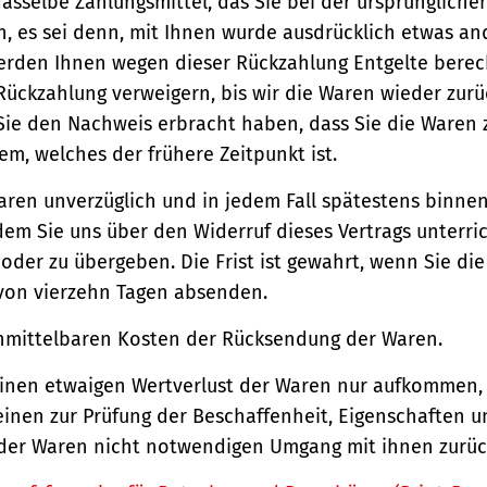
asselbe Zahlungsmittel, das Sie bei der ursprüngliche
, es sei denn, mit Ihnen wurde ausdrücklich etwas an
werden Ihnen wegen dieser Rückzahlung Entgelte berec
Rückzahlung verweigern, bis wir die Waren wieder zur
Sie den Nachweis erbracht haben, dass Sie die Waren
m, welches der frühere Zeitpunkt ist.
aren unverzüglich und in jedem Fall spätestens binne
em Sie uns über den Widerruf dieses Vertrags unterri
der zu übergeben. Die Frist ist gewahrt, wenn Sie di
 von vierzehn Tagen absenden.
unmittelbaren Kosten der Rücksendung der Waren.
einen etwaigen Wertverlust der Waren nur aufkommen,
einen zur Prüfung der Beschaffenheit, Eigenschaften 
der Waren nicht notwendigen Umgang mit ihnen zurück