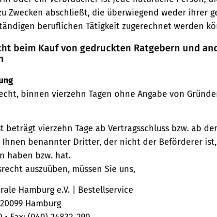
zu Zwecken abschließt, die überwiegend weder ihrer 
ständigen beruflichen Tätigkeit zugerechnet werden kö
echt beim Kauf von gedruckten Ratgebern und an
n
ung
echt, binnen vierzehn Tagen ohne Angabe von Gründe
st beträgt vierzehn Tage ab Vertragsschluss bzw. ab d
 Ihnen benannter Dritter, der nicht der Beförderer ist
n haben bzw. hat.
srecht auszuüben, müssen Sie uns,
ale Hamburg e.V. | Bestellservice
, 20099 Hamburg
0 • Fax: (040) 24832-290