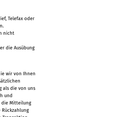
ief, Telefax oder
n.
h nicht
über die Ausübung
die wir von Ihnen
sätzlichen
g als die von uns
ch und
die Mitteilung
se Rückzahlung