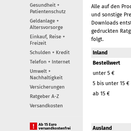
Gesundheit +
Alle auf den Pr
Patientenschutz
und sonstige Pr
Geldanlage +
Downloads entst
Altersvorsorge
gedruckten Ratg
Einkauf, Reise +
folgt.
Freizeit
Schulden + Kredit
Inland
Telefon + Internet
Bestellwert
Umwelt +
unter 5 €
Nachhaltigkeit
5 bis unter 15 €
Versicherungen
ab 15 €
Ratgeber A-Z
Versandkosten
Ab 15 Euro
Ausland
versandkostenfrei