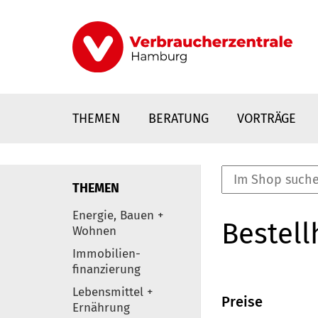
Direkt
zum
Inhalt
THEMEN
BERATUNG
VORTRÄGE
THEMEN
nstaltungen
Energie, Bauen +
Bestell
0
Wohnen
Elemente
Immobilien-
finanzierung
Lebensmittel +
Preise
Ernährung