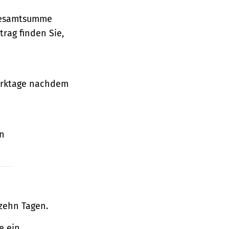
 Gesamtsumme
rag finden Sie,
Werktage nachdem
en
zehn Tagen.
e ein