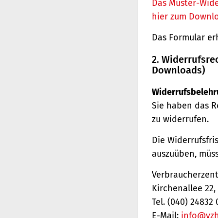
Das Muster-Wide
hier zum Downl
Das Formular er
2. Widerrufsre
Downloads)
Widerrufsbelehr
Sie haben das R
zu widerrufen.
Die Widerrufsfri
auszuüben, müss
Verbraucherzentr
Kirchenallee 22
Tel. (040) 24832 
E-Mail:
info@vz