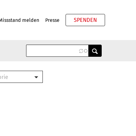
SPENDEN
Missstand melden
Presse
Meta
orie
Book (PDF)
terbrief (RTF)
roschüre (PDF)
cklisten (PDF)
oschüre
ch