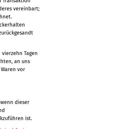
n Transaktion
deres vereinbart;
hnet.
ückerhalten
 zurückgesandt
n vierzehn Tagen
chten, an uns
e Waren vor
 wenn dieser
und
zuführen ist.