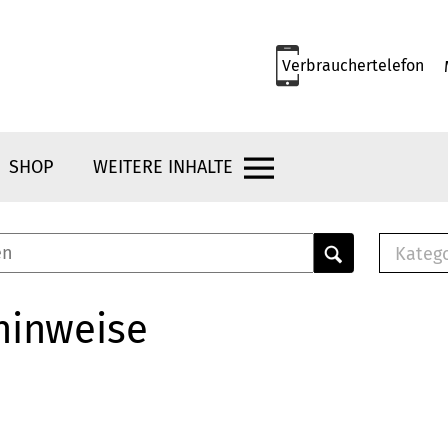
Verbrauchertelefon
SHOP
WEITERE INHALTE
Kateg
E-
Mus
hinweise
E-B
Che
Br
Bu