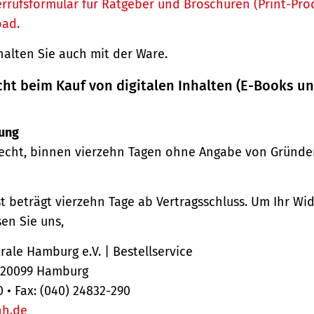
rrufsformular für Ratgeber und Broschüren (Print-Pro
oad.
halten Sie auch mit der Ware.
cht beim Kauf von digitalen Inhalten (E-Books u
ung
echt, binnen vierzehn Tagen ohne Angabe von Gründe
st beträgt vierzehn Tage ab Vertragsschluss. Um Ihr Wi
en Sie uns,
ale Hamburg e.V. | Bestellservice
, 20099 Hamburg
0 • Fax: (040) 24832-290
hh.de