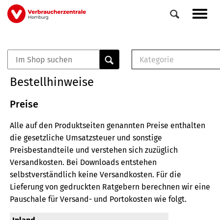
Direkt
Navig
zum
aktiv
Inhalt
Kategorie
0
Veranstaltungen
E-Book (PDF)
Bestellhinweise
Elemente
Musterbrief (RTF)
E-Broschüre (PDF
Preise
Checklisten (PDF)
Alle auf den Produktseiten genannten Preise enthalten
Broschüre
die gesetzliche Umsatzsteuer und sonstige
Buch
Preisbestandteile und verstehen sich zuzüglich
Versandkosten.
Bei Downloads entstehen
selbstverständlich keine Versandkosten.
Für die
Lieferung von gedruckten Ratgebern berechnen wir eine
Pauschale für Versand- und Portokosten wie folgt.