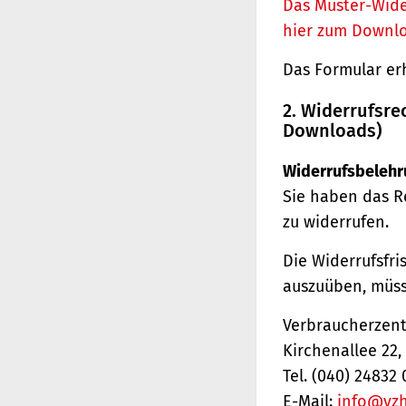
Das Muster-Wide
hier zum Downl
Das Formular er
2. Widerrufsre
Downloads)
Widerrufsbelehr
Sie haben das R
zu widerrufen.
Die Widerrufsfri
auszuüben, müss
Verbraucherzentr
Kirchenallee 22
Tel. (040) 24832 
E-Mail:
info@vz