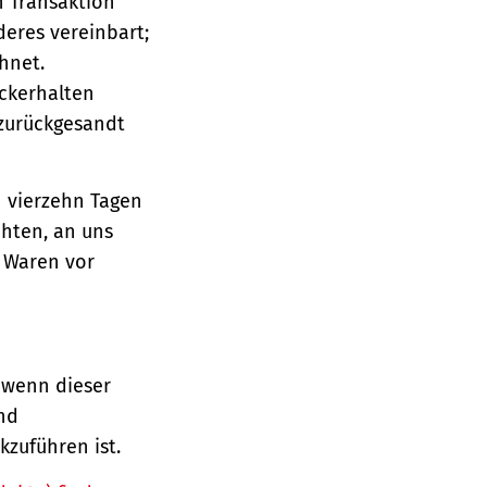
n Transaktion
deres vereinbart;
hnet.
ückerhalten
 zurückgesandt
n vierzehn Tagen
chten, an uns
e Waren vor
 wenn dieser
und
zuführen ist.