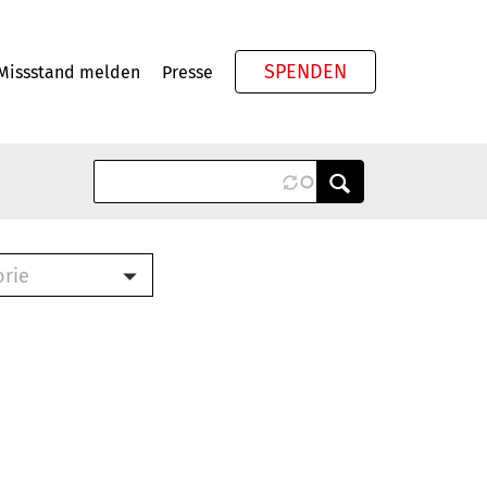
SPENDEN
Missstand melden
Presse
Meta
orie
Book (PDF)
terbrief (RTF)
roschüre (PDF)
cklisten (PDF)
oschüre
ch