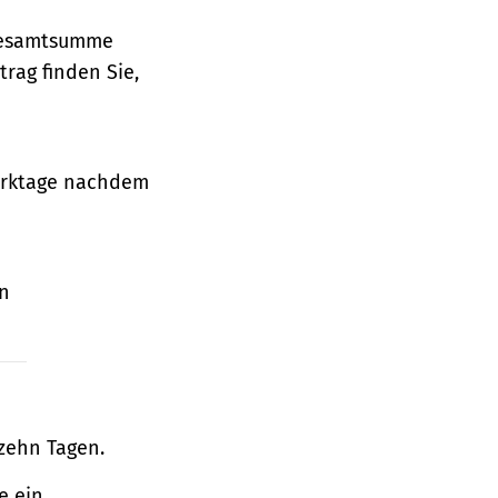
 Gesamtsumme
rag finden Sie,
Werktage nachdem
en
zehn Tagen.
e ein