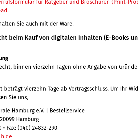
rrufsformular für Ratgeber und Broschüren (Print-Pro
oad.
halten Sie auch mit der Ware.
cht beim Kauf von digitalen Inhalten (E-Books u
ung
echt, binnen vierzehn Tagen ohne Angabe von Gründe
st beträgt vierzehn Tage ab Vertragsschluss. Um Ihr Wi
en Sie uns,
ale Hamburg e.V. | Bestellservice
, 20099 Hamburg
0 • Fax: (040) 24832-290
hh.de