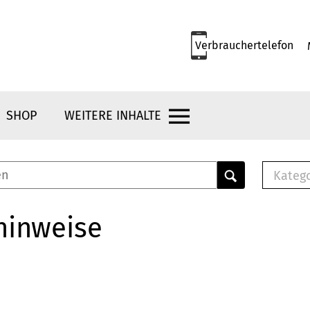
Verbrauchertelefon
SHOP
WEITERE INHALTE
Kateg
E-
Mus
hinweise
E-B
Che
Br
Bu