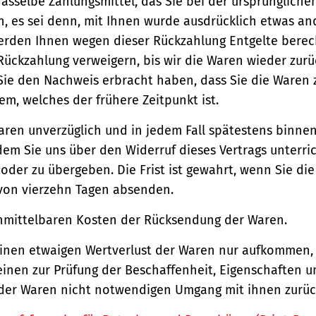
asselbe Zahlungsmittel, das Sie bei der ursprüngliche
, es sei denn, mit Ihnen wurde ausdrücklich etwas an
werden Ihnen wegen dieser Rückzahlung Entgelte berec
Rückzahlung verweigern, bis wir die Waren wieder zur
Sie den Nachweis erbracht haben, dass Sie die Waren
m, welches der frühere Zeitpunkt ist.
aren unverzüglich und in jedem Fall spätestens binne
em Sie uns über den Widerruf dieses Vertrags unterri
der zu übergeben. Die Frist ist gewahrt, wenn Sie di
 von vierzehn Tagen absenden.
unmittelbaren Kosten der Rücksendung der Waren.
einen etwaigen Wertverlust der Waren nur aufkommen,
einen zur Prüfung der Beschaffenheit, Eigenschaften 
der Waren nicht notwendigen Umgang mit ihnen zurück