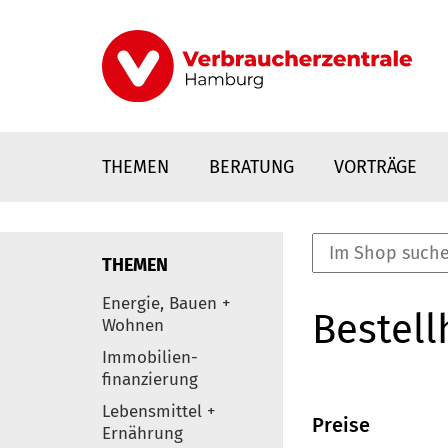
Direkt
zum
Inhalt
THEMEN
BERATUNG
VORTRÄGE
THEMEN
nstaltungen
Energie, Bauen +
Bestell
0
Wohnen
Elemente
Immobilien-
finanzierung
Lebensmittel +
Preise
Ernährung