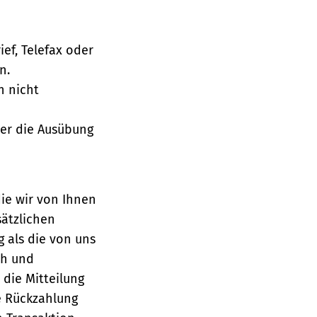
ief, Telefax oder
n.
h nicht
über die Ausübung
die wir von Ihnen
sätzlichen
g als die von uns
ch und
die Mitteilung
se Rückzahlung