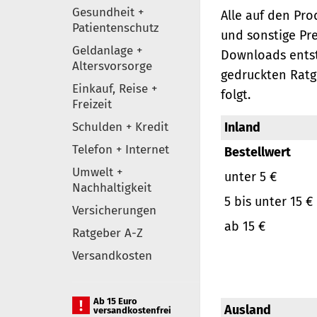
Gesundheit +
Alle auf den Pr
Patientenschutz
und sonstige Pr
Geldanlage +
Downloads entst
Altersvorsorge
gedruckten Ratg
Einkauf, Reise +
folgt.
Freizeit
Schulden + Kredit
Inland
Telefon + Internet
Bestellwert
Umwelt +
unter 5 €
Nachhaltigkeit
5 bis unter 15 €
Versicherungen
ab 15 €
Ratgeber A-Z
Versandkosten
Ab 15 Euro
Ausland
versandkostenfrei