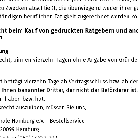
zu Zwecken abschließt, die überwiegend weder ihrer 
ständigen beruflichen Tätigkeit zugerechnet werden kö
echt beim Kauf von gedruckten Ratgebern und an
n
ung
echt, binnen vierzehn Tagen ohne Angabe von Gründe
st beträgt vierzehn Tage ab Vertragsschluss bzw. ab d
 Ihnen benannter Dritter, der nicht der Beförderer ist
n haben bzw. hat.
srecht auszuüben, müssen Sie uns,
ale Hamburg e.V. | Bestellservice
, 20099 Hamburg
0 • Fax: (040) 24832-290