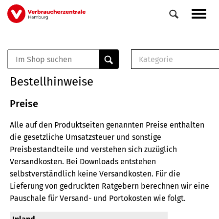
Direkt
Navig
zum
aktiv
Inhalt
Kategorie
0
Veranstaltungen
E-Book (PDF)
Bestellhinweise
Elemente
Musterbrief (RTF)
E-Broschüre (PDF
Preise
Checklisten (PDF)
Alle auf den Produktseiten genannten Preise enthalten
Broschüre
die gesetzliche Umsatzsteuer und sonstige
Buch
Preisbestandteile und verstehen sich zuzüglich
Versandkosten.
Bei Downloads entstehen
selbstverständlich keine Versandkosten.
Für die
Lieferung von gedruckten Ratgebern berechnen wir eine
Pauschale für Versand- und Portokosten wie folgt.