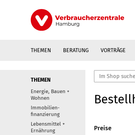
Direkt
zum
Inhalt
THEMEN
BERATUNG
VORTRÄGE
THEMEN
nstaltungen
Energie, Bauen +
Bestell
0
Wohnen
Elemente
Immobilien-
finanzierung
Lebensmittel +
Preise
Ernährung