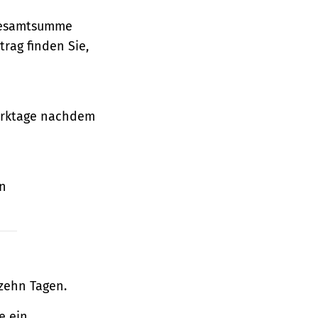
 Gesamtsumme
rag finden Sie,
Werktage nachdem
en
zehn Tagen.
e ein