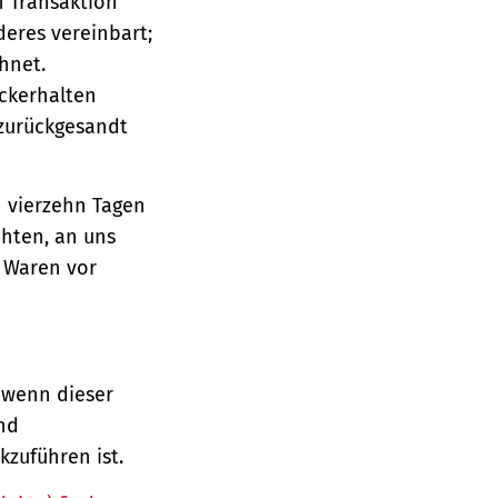
n Transaktion
deres vereinbart;
hnet.
ückerhalten
 zurückgesandt
n vierzehn Tagen
chten, an uns
e Waren vor
 wenn dieser
und
zuführen ist.