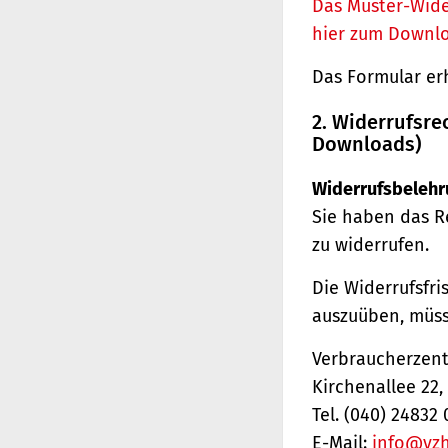
Das Muster-Wide
hier zum Downl
Das Formular er
2. Widerrufsre
Downloads)
Widerrufsbelehr
Sie haben das R
zu widerrufen.
Die Widerrufsfri
auszuüben, müss
Verbraucherzentr
Kirchenallee 22
Tel. (040) 24832 
E-Mail:
info@vz