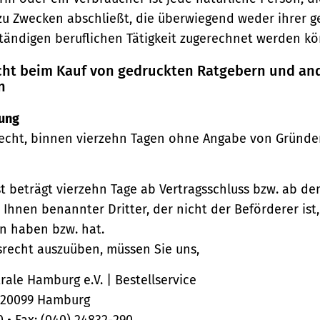
zu Zwecken abschließt, die überwiegend weder ihrer 
ständigen beruflichen Tätigkeit zugerechnet werden kö
echt beim Kauf von gedruckten Ratgebern und an
n
ung
echt, binnen vierzehn Tagen ohne Angabe von Gründe
st beträgt vierzehn Tage ab Vertragsschluss bzw. ab d
 Ihnen benannter Dritter, der nicht der Beförderer ist
n haben bzw. hat.
srecht auszuüben, müssen Sie uns,
ale Hamburg e.V. | Bestellservice
, 20099 Hamburg
0 • Fax: (040) 24832-290