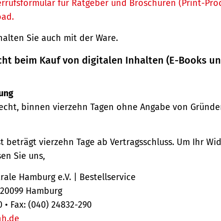
rrufsformular für Ratgeber und Broschüren (Print-Pro
oad.
halten Sie auch mit der Ware.
cht beim Kauf von digitalen Inhalten (E-Books u
ung
echt, binnen vierzehn Tagen ohne Angabe von Gründe
st beträgt vierzehn Tage ab Vertragsschluss. Um Ihr Wi
en Sie uns,
ale Hamburg e.V. | Bestellservice
, 20099 Hamburg
0 • Fax: (040) 24832-290
hh.de