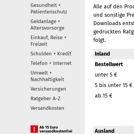
Gesundheit +
Alle auf den Pr
Patientenschutz
und sonstige Pr
Geldanlage +
Downloads entst
Altersvorsorge
gedruckten Ratg
Einkauf, Reise +
folgt.
Freizeit
Schulden + Kredit
Inland
Telefon + Internet
Bestellwert
Umwelt +
unter 5 €
Nachhaltigkeit
5 bis unter 15 €
Versicherungen
ab 15 €
Ratgeber A-Z
Versandkosten
Ab 15 Euro
Ausland
versandkostenfrei