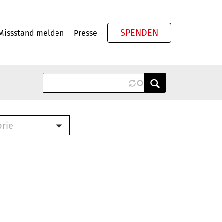
SPENDEN
Missstand melden
Presse
Meta
orie
Book (PDF)
terbrief (RTF)
roschüre (PDF)
cklisten (PDF)
oschüre
ch