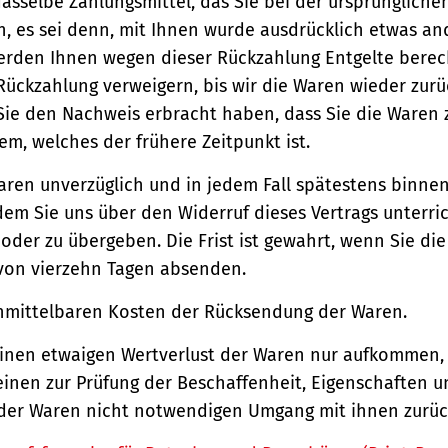
asselbe Zahlungsmittel, das Sie bei der ursprüngliche
, es sei denn, mit Ihnen wurde ausdrücklich etwas an
werden Ihnen wegen dieser Rückzahlung Entgelte berec
Rückzahlung verweigern, bis wir die Waren wieder zur
Sie den Nachweis erbracht haben, dass Sie die Waren
m, welches der frühere Zeitpunkt ist.
aren unverzüglich und in jedem Fall spätestens binne
em Sie uns über den Widerruf dieses Vertrags unterri
der zu übergeben. Die Frist ist gewahrt, wenn Sie di
 von vierzehn Tagen absenden.
unmittelbaren Kosten der Rücksendung der Waren.
einen etwaigen Wertverlust der Waren nur aufkommen,
einen zur Prüfung der Beschaffenheit, Eigenschaften 
der Waren nicht notwendigen Umgang mit ihnen zurück