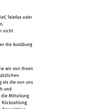
ief, Telefax oder
n.
h nicht
über die Ausübung
die wir von Ihnen
sätzlichen
g als die von uns
ch und
die Mitteilung
se Rückzahlung