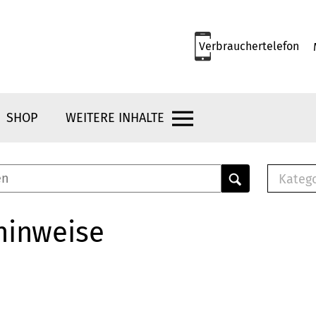
Verbrauchertelefon
SHOP
WEITERE INHALTE
Kateg
E-
Mus
hinweise
E-B
Che
Br
Bu