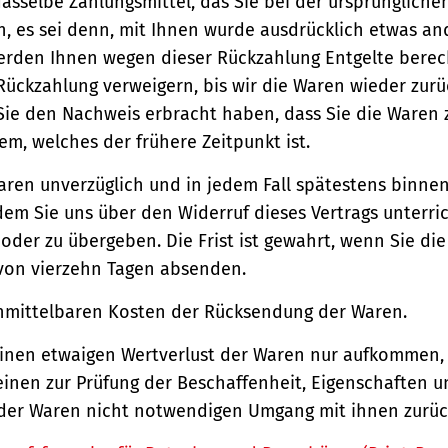
asselbe Zahlungsmittel, das Sie bei der ursprüngliche
, es sei denn, mit Ihnen wurde ausdrücklich etwas an
werden Ihnen wegen dieser Rückzahlung Entgelte berec
Rückzahlung verweigern, bis wir die Waren wieder zur
Sie den Nachweis erbracht haben, dass Sie die Waren
m, welches der frühere Zeitpunkt ist.
aren unverzüglich und in jedem Fall spätestens binne
em Sie uns über den Widerruf dieses Vertrags unterri
der zu übergeben. Die Frist ist gewahrt, wenn Sie di
 von vierzehn Tagen absenden.
unmittelbaren Kosten der Rücksendung der Waren.
einen etwaigen Wertverlust der Waren nur aufkommen,
einen zur Prüfung der Beschaffenheit, Eigenschaften 
der Waren nicht notwendigen Umgang mit ihnen zurück