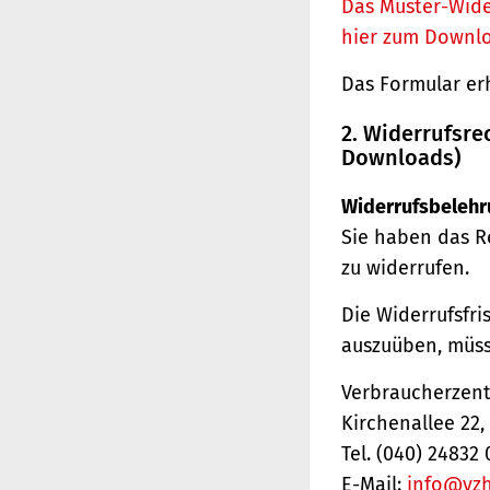
Das Muster-Wide
hier zum Downl
Das Formular er
2. Widerrufsre
Downloads)
Widerrufsbelehr
Sie haben das R
zu widerrufen.
Die Widerrufsfri
auszuüben, müss
Verbraucherzentr
Kirchenallee 22
Tel. (040) 24832 
E-Mail:
info@vz