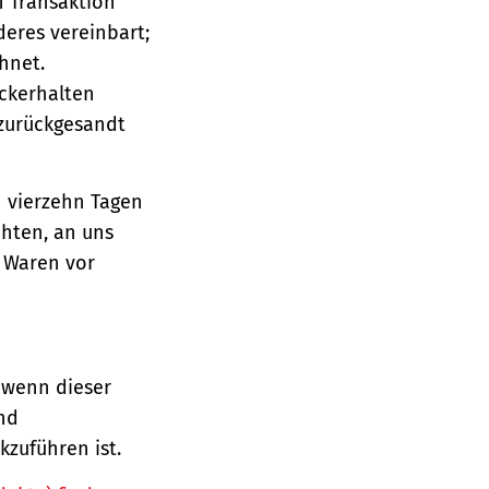
n Transaktion
deres vereinbart;
hnet.
ückerhalten
 zurückgesandt
n vierzehn Tagen
chten, an uns
e Waren vor
 wenn dieser
und
zuführen ist.