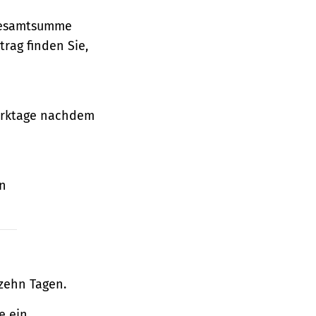
 Gesamtsumme
rag finden Sie,
Werktage nachdem
en
zehn Tagen.
e ein