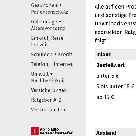
Gesundheit +
Alle auf den Pr
Patientenschutz
und sonstige Pr
Geldanlage +
Downloads entst
Altersvorsorge
gedruckten Ratg
Einkauf, Reise +
folgt.
Freizeit
Schulden + Kredit
Inland
Telefon + Internet
Bestellwert
Umwelt +
unter 5 €
Nachhaltigkeit
5 bis unter 15 €
Versicherungen
ab 15 €
Ratgeber A-Z
Versandkosten
Ab 15 Euro
Ausland
versandkostenfrei