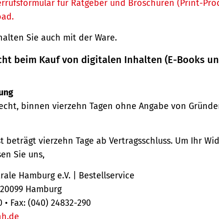
rrufsformular für Ratgeber und Broschüren (Print-Pro
oad.
halten Sie auch mit der Ware.
cht beim Kauf von digitalen Inhalten (E-Books u
ung
echt, binnen vierzehn Tagen ohne Angabe von Gründe
st beträgt vierzehn Tage ab Vertragsschluss. Um Ihr Wi
en Sie uns,
ale Hamburg e.V. | Bestellservice
, 20099 Hamburg
0 • Fax: (040) 24832-290
hh.de