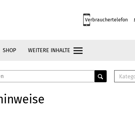
Verbrauchertelefon
SHOP
WEITERE INHALTE
Kateg
E-
Mus
hinweise
E-B
Che
Br
Bu