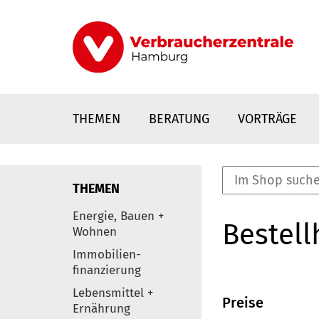
Direkt
zum
Inhalt
THEMEN
BERATUNG
VORTRÄGE
THEMEN
nstaltungen
Energie, Bauen +
Bestell
0
Wohnen
Elemente
Immobilien-
finanzierung
Lebensmittel +
Preise
Ernährung