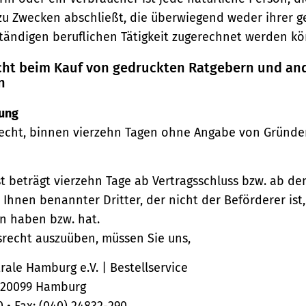
zu Zwecken abschließt, die überwiegend weder ihrer 
ständigen beruflichen Tätigkeit zugerechnet werden kö
echt beim Kauf von gedruckten Ratgebern und an
n
ung
echt, binnen vierzehn Tagen ohne Angabe von Gründe
st beträgt vierzehn Tage ab Vertragsschluss bzw. ab d
 Ihnen benannter Dritter, der nicht der Beförderer ist
n haben bzw. hat.
srecht auszuüben, müssen Sie uns,
ale Hamburg e.V. | Bestellservice
, 20099 Hamburg
0 • Fax: (040) 24832-290