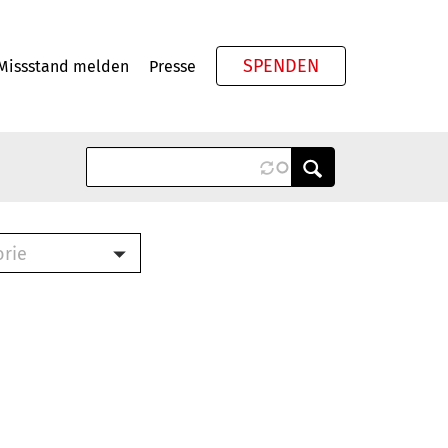
SPENDEN
Missstand melden
Presse
Meta
orie
Book (PDF)
terbrief (RTF)
roschüre (PDF)
cklisten (PDF)
oschüre
ch