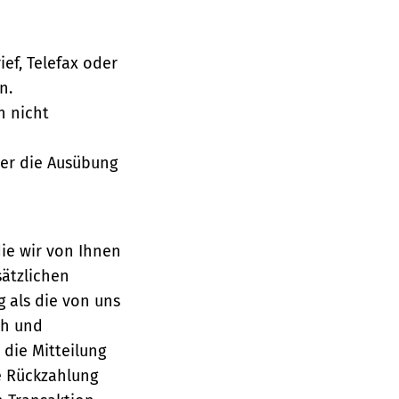
ief, Telefax oder
n.
h nicht
über die Ausübung
die wir von Ihnen
sätzlichen
g als die von uns
ch und
die Mitteilung
se Rückzahlung