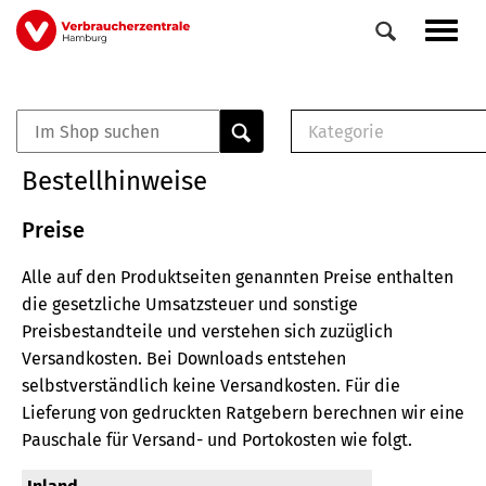
Direkt
Navig
zum
aktiv
Inhalt
Kategorie
0
Veranstaltungen
E-Book (PDF)
Bestellhinweise
Elemente
Musterbrief (RTF)
E-Broschüre (PDF
Preise
Checklisten (PDF)
Alle auf den Produktseiten genannten Preise enthalten
Broschüre
die gesetzliche Umsatzsteuer und sonstige
Buch
Preisbestandteile und verstehen sich zuzüglich
Versandkosten.
Bei Downloads entstehen
selbstverständlich keine Versandkosten.
Für die
Lieferung von gedruckten Ratgebern berechnen wir eine
Pauschale für Versand- und Portokosten wie folgt.