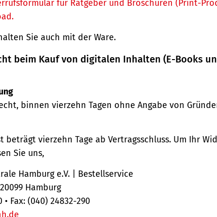
rrufsformular für Ratgeber und Broschüren (Print-Pro
oad.
halten Sie auch mit der Ware.
cht beim Kauf von digitalen Inhalten (E-Books u
ung
echt, binnen vierzehn Tagen ohne Angabe von Gründe
st beträgt vierzehn Tage ab Vertragsschluss. Um Ihr Wi
en Sie uns,
ale Hamburg e.V. | Bestellservice
, 20099 Hamburg
0 • Fax: (040) 24832-290
hh.de