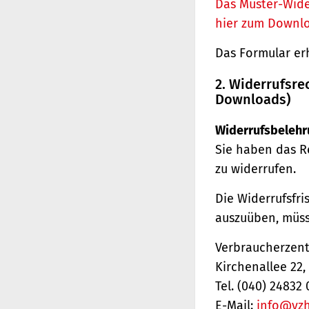
Das Muster-Wide
hier zum Downl
Das Formular er
2. Widerrufsre
Downloads)
Widerrufsbelehr
Sie haben das R
zu widerrufen.
Die Widerrufsfri
auszuüben, müss
Verbraucherzentr
Kirchenallee 22
Tel. (040) 24832 
E-Mail:
info@vz