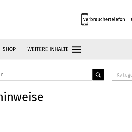
Verbrauchertelefon
SHOP
WEITERE INHALTE
Kateg
E-
Mus
hinweise
E-B
Che
Br
Bu