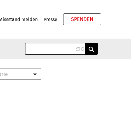
SPENDEN
Missstand melden
Presse
Meta
orie
Book (PDF)
terbrief (RTF)
roschüre (PDF)
cklisten (PDF)
oschüre
ch