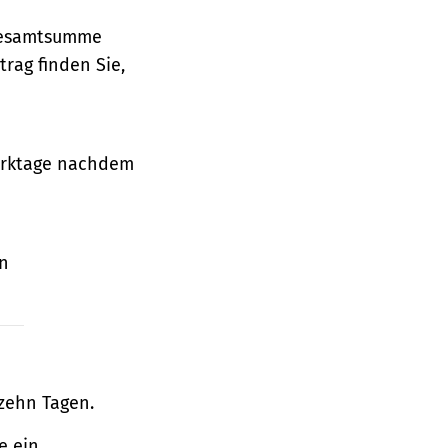
 Gesamtsumme
rag finden Sie,
Werktage nachdem
en
zehn Tagen.
e ein