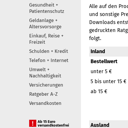
Gesundheit +
Alle auf den Pr
Patientenschutz
und sonstige Pr
Geldanlage +
Downloads entst
Altersvorsorge
gedruckten Ratg
Einkauf, Reise +
folgt.
Freizeit
Schulden + Kredit
Inland
Telefon + Internet
Bestellwert
Umwelt +
unter 5 €
Nachhaltigkeit
5 bis unter 15 €
Versicherungen
ab 15 €
Ratgeber A-Z
Versandkosten
Ab 15 Euro
Ausland
versandkostenfrei