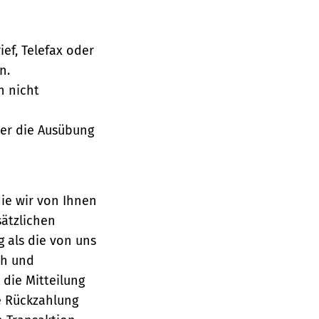
ief, Telefax oder
n.
h nicht
über die Ausübung
die wir von Ihnen
sätzlichen
g als die von uns
ch und
die Mitteilung
se Rückzahlung