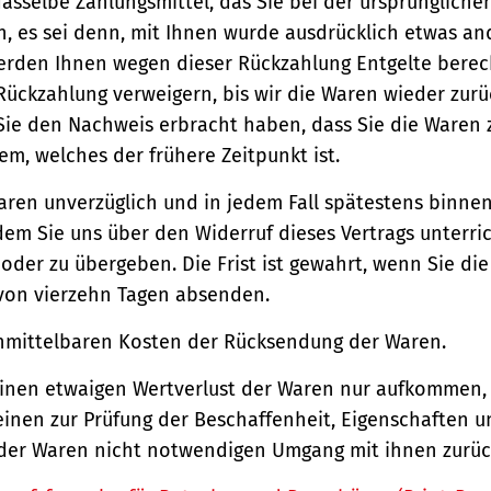
asselbe Zahlungsmittel, das Sie bei der ursprüngliche
, es sei denn, mit Ihnen wurde ausdrücklich etwas an
werden Ihnen wegen dieser Rückzahlung Entgelte berec
Rückzahlung verweigern, bis wir die Waren wieder zur
Sie den Nachweis erbracht haben, dass Sie die Waren
m, welches der frühere Zeitpunkt ist.
aren unverzüglich und in jedem Fall spätestens binne
em Sie uns über den Widerruf dieses Vertrags unterri
der zu übergeben. Die Frist ist gewahrt, wenn Sie di
 von vierzehn Tagen absenden.
unmittelbaren Kosten der Rücksendung der Waren.
einen etwaigen Wertverlust der Waren nur aufkommen,
einen zur Prüfung der Beschaffenheit, Eigenschaften 
der Waren nicht notwendigen Umgang mit ihnen zurück