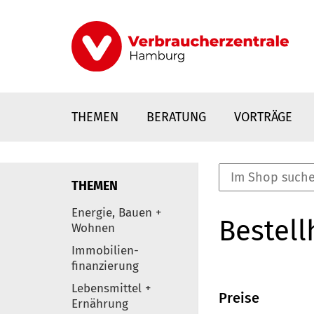
Direkt
zum
Inhalt
THEMEN
BERATUNG
VORTRÄGE
THEMEN
nstaltungen
Energie, Bauen +
Bestell
0
Wohnen
Elemente
Immobilien-
finanzierung
Lebensmittel +
Preise
Ernährung