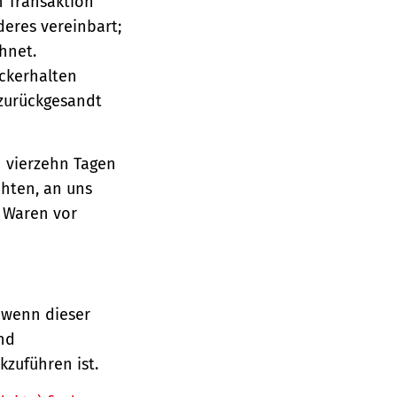
n Transaktion
deres vereinbart;
hnet.
ückerhalten
 zurückgesandt
n vierzehn Tagen
chten, an uns
e Waren vor
 wenn dieser
und
zuführen ist.