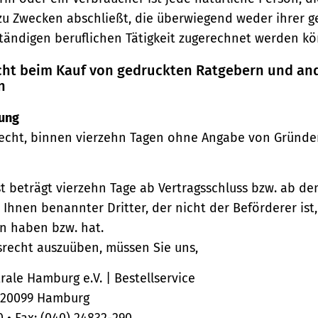
zu Zwecken abschließt, die überwiegend weder ihrer 
ständigen beruflichen Tätigkeit zugerechnet werden kö
echt beim Kauf von gedruckten Ratgebern und an
n
ung
echt, binnen vierzehn Tagen ohne Angabe von Gründe
st beträgt vierzehn Tage ab Vertragsschluss bzw. ab d
 Ihnen benannter Dritter, der nicht der Beförderer ist
n haben bzw. hat.
srecht auszuüben, müssen Sie uns,
ale Hamburg e.V. | Bestellservice
, 20099 Hamburg
0 • Fax: (040) 24832-290