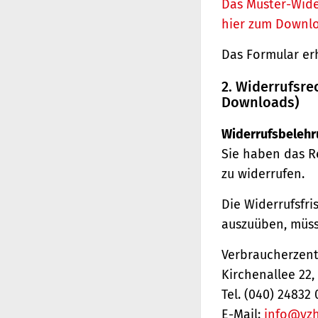
Das Muster-Wide
hier zum Downl
Das Formular er
2. Widerrufsre
Downloads)
Widerrufsbelehr
Sie haben das R
zu widerrufen.
Die Widerrufsfri
auszuüben, müss
Verbraucherzentr
Kirchenallee 22
Tel. (040) 24832 
E-Mail:
info@vz