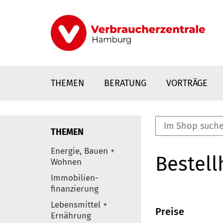
Direkt
zum
Inhalt
THEMEN
BERATUNG
VORTRÄGE
THEMEN
nstaltungen
Energie, Bauen +
Bestell
0
Wohnen
Elemente
Immobilien-
finanzierung
Lebensmittel +
Preise
Ernährung