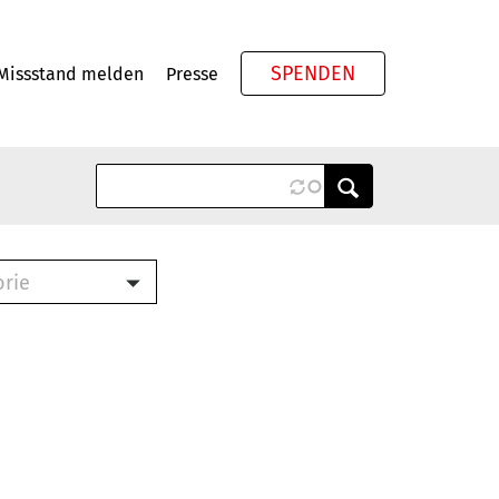
SPENDEN
Missstand melden
Presse
Meta
orie
Book (PDF)
terbrief (RTF)
roschüre (PDF)
cklisten (PDF)
oschüre
ch