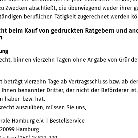
zu Zwecken abschließt, die überwiegend weder ihrer 
ständigen beruflichen Tätigkeit zugerechnet werden kö
echt beim Kauf von gedruckten Ratgebern und an
n
ung
echt, binnen vierzehn Tagen ohne Angabe von Gründe
st beträgt vierzehn Tage ab Vertragsschluss bzw. ab d
 Ihnen benannter Dritter, der nicht der Beförderer ist
n haben bzw. hat.
srecht auszuüben, müssen Sie uns,
ale Hamburg e.V. | Bestellservice
, 20099 Hamburg
0 • Fax: (040) 24832-290