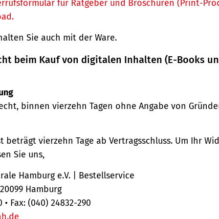
rrufsformular für Ratgeber und Broschüren (Print-Pro
oad.
halten Sie auch mit der Ware.
cht beim Kauf von digitalen Inhalten (E-Books u
ung
echt, binnen vierzehn Tagen ohne Angabe von Gründe
st beträgt vierzehn Tage ab Vertragsschluss. Um Ihr Wi
en Sie uns,
ale Hamburg e.V. | Bestellservice
, 20099 Hamburg
0 • Fax: (040) 24832-290
hh.de