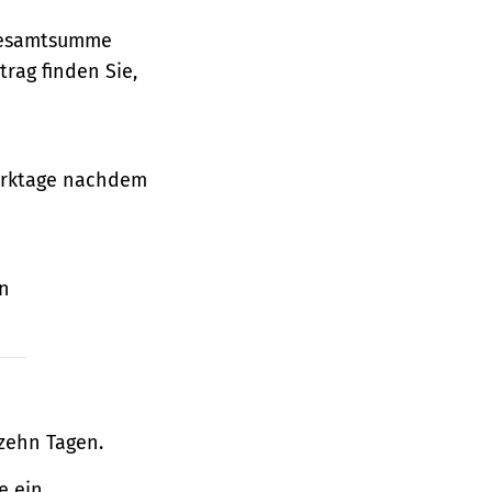
 Gesamtsumme
rag finden Sie,
Werktage nachdem
en
zehn Tagen.
e ein