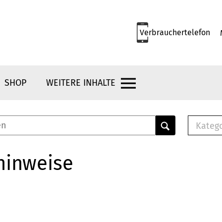
Verbrauchertelefon
SHOP
WEITERE INHALTE
Kateg
E-
Mus
hinweise
E-B
Che
Br
Bu