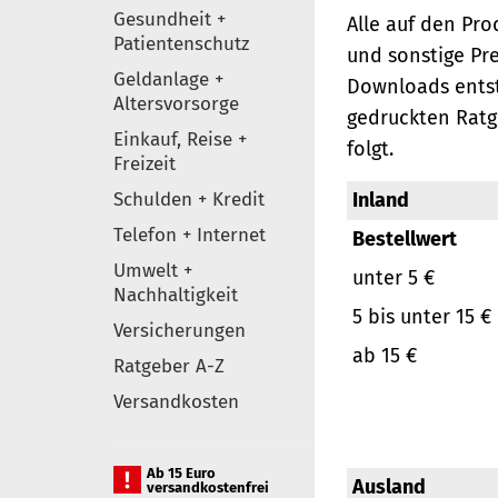
Gesundheit +
Alle auf den Pr
Patientenschutz
und sonstige Pr
Geldanlage +
Downloads entst
Altersvorsorge
gedruckten Ratg
Einkauf, Reise +
folgt.
Freizeit
Schulden + Kredit
Inland
Telefon + Internet
Bestellwert
Umwelt +
unter 5 €
Nachhaltigkeit
5 bis unter 15 €
Versicherungen
ab 15 €
Ratgeber A-Z
Versandkosten
Ab 15 Euro
Ausland
versandkostenfrei