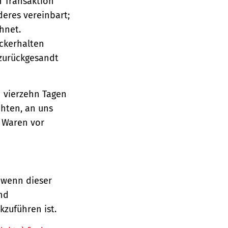
n Transaktion
deres vereinbart;
hnet.
ückerhalten
 zurückgesandt
n vierzehn Tagen
chten, an uns
e Waren vor
 wenn dieser
und
zuführen ist.