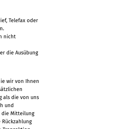
ief, Telefax oder
n.
h nicht
über die Ausübung
die wir von Ihnen
sätzlichen
g als die von uns
ch und
die Mitteilung
se Rückzahlung