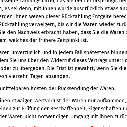
asselbe Zahlungsmittel, das Sie bei der ursprüngliche
, es sei denn, mit Ihnen wurde ausdrücklich etwas an
werden Ihnen wegen dieser Rückzahlung Entgelte berec
Rückzahlung verweigern, bis wir die Waren wieder zur
Sie den Nachweis erbracht haben, dass Sie die Waren
m, welches der frühere Zeitpunkt ist.
aren unverzüglich und in jedem Fall spätestens binne
em Sie uns über den Widerruf dieses Vertrags unterri
der zu übergeben. Die Frist ist gewahrt, wenn Sie di
 von vierzehn Tagen absenden.
unmittelbaren Kosten der Rücksendung der Waren.
einen etwaigen Wertverlust der Waren nur aufkommen,
einen zur Prüfung der Beschaffenheit, Eigenschaften 
der Waren nicht notwendigen Umgang mit ihnen zurück