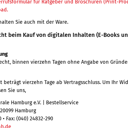
rrufsformular für Ratgeber und Broschüren (Print-Pro
oad.
halten Sie auch mit der Ware.
cht beim Kauf von digitalen Inhalten (E-Books u
ung
echt, binnen vierzehn Tagen ohne Angabe von Gründe
st beträgt vierzehn Tage ab Vertragsschluss. Um Ihr Wi
en Sie uns,
ale Hamburg e.V. | Bestellservice
, 20099 Hamburg
0 • Fax: (040) 24832-290
hh.de