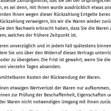
asselbe Zahlungsmittel, das Sie bei der ursprüngliche
, es sei denn, mit Ihnen wurde ausdrücklich etwas an
werden Ihnen wegen dieser Rückzahlung Entgelte berec
Rückzahlung verweigern, bis wir die Waren wieder zur
Sie den Nachweis erbracht haben, dass Sie die Waren
m, welches der frühere Zeitpunkt ist.
aren unverzüglich und in jedem Fall spätestens binne
em Sie uns über den Widerruf dieses Vertrags unterri
der zu übergeben. Die Frist ist gewahrt, wenn Sie di
 von vierzehn Tagen absenden.
unmittelbaren Kosten der Rücksendung der Waren.
einen etwaigen Wertverlust der Waren nur aufkommen,
einen zur Prüfung der Beschaffenheit, Eigenschaften 
der Waren nicht notwendigen Umgang mit ihnen zurück