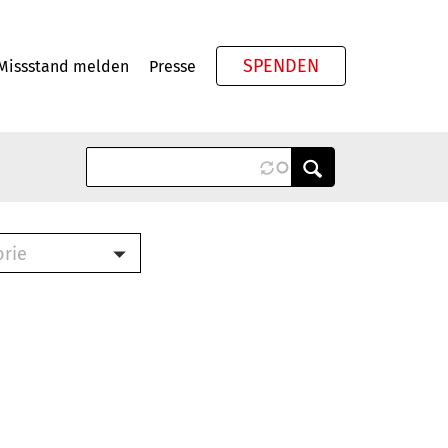
SPENDEN
Missstand melden
Presse
Meta
orie
Book (PDF)
terbrief (RTF)
roschüre (PDF)
cklisten (PDF)
oschüre
ch