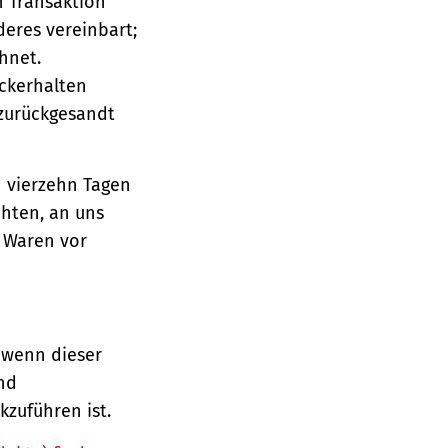
n Transaktion
deres vereinbart;
hnet.
ückerhalten
 zurückgesandt
n vierzehn Tagen
chten, an uns
e Waren vor
 wenn dieser
und
zuführen ist.