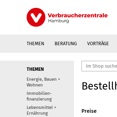
Direkt
zum
Inhalt
THEMEN
BERATUNG
VORTRÄGE
THEMEN
nstaltungen
Energie, Bauen +
Bestell
0
Wohnen
Elemente
Immobilien-
finanzierung
Lebensmittel +
Preise
Ernährung