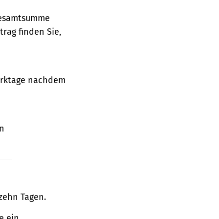
 Gesamtsumme
rag finden Sie,
Werktage nachdem
en
zehn Tagen.
e ein