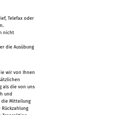
ief, Telefax oder
n.
h nicht
über die Ausübung
die wir von Ihnen
sätzlichen
g als die von uns
ch und
die Mitteilung
se Rückzahlung