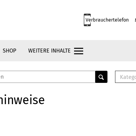
Verbrauchertelefon
SHOP
WEITERE INHALTE
Kateg
E-
Mus
hinweise
E-B
Che
Br
Bu