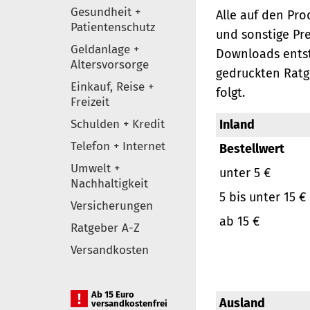
Gesundheit +
Alle auf den Pr
Patientenschutz
und sonstige Pr
Geldanlage +
Downloads entst
Altersvorsorge
gedruckten Ratg
Einkauf, Reise +
folgt.
Freizeit
Schulden + Kredit
Inland
Telefon + Internet
Bestellwert
Umwelt +
unter 5 €
Nachhaltigkeit
5 bis unter 15 €
Versicherungen
ab 15 €
Ratgeber A-Z
Versandkosten
Ab 15 Euro
Ausland
versandkostenfrei