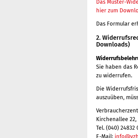
Das Muster-Wide
hier zum Downl
Das Formular er
2. Widerrufsre
Downloads)
Widerrufsbelehr
Sie haben das R
zu widerrufen.
Die Widerrufsfri
auszuüben, müss
Verbraucherzentr
Kirchenallee 22
Tel. (040) 24832 
E-Mail:
info@vz