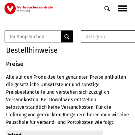
Direkt
Navig
zum
aktiv
Inhalt
Kategorie
0
Veranstaltungen
E-Book (PDF)
Bestellhinweise
Elemente
Musterbrief (RTF)
E-Broschüre (PDF
Preise
Checklisten (PDF)
Alle auf den Produktseiten genannten Preise enthalten
Broschüre
die gesetzliche Umsatzsteuer und sonstige
Buch
Preisbestandteile und verstehen sich zuzüglich
Versandkosten.
Bei Downloads entstehen
selbstverständlich keine Versandkosten.
Für die
Lieferung von gedruckten Ratgebern berechnen wir eine
Pauschale für Versand- und Portokosten wie folgt.