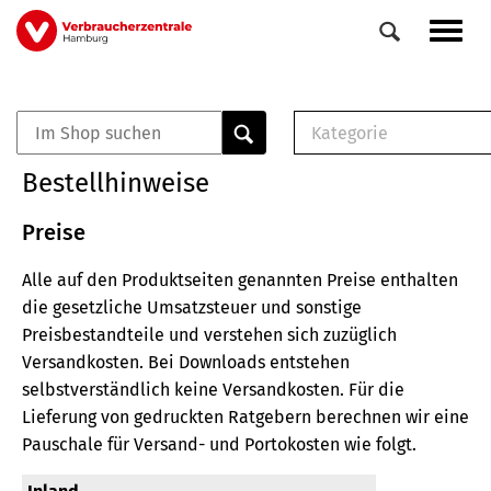
Direkt
Navig
zum
aktiv
Inhalt
Kategorie
0
Veranstaltungen
E-Book (PDF)
Bestellhinweise
Elemente
Musterbrief (RTF)
E-Broschüre (PDF
Preise
Checklisten (PDF)
Alle auf den Produktseiten genannten Preise enthalten
Broschüre
die gesetzliche Umsatzsteuer und sonstige
Buch
Preisbestandteile und verstehen sich zuzüglich
Versandkosten.
Bei Downloads entstehen
selbstverständlich keine Versandkosten.
Für die
Lieferung von gedruckten Ratgebern berechnen wir eine
Pauschale für Versand- und Portokosten wie folgt.