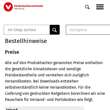
Direkt
Navig
zum
aktiv
Inhalt
Kategorie
0
Veranstaltungen
E-Book (PDF)
Bestellhinweise
Elemente
Musterbrief (RTF)
E-Broschüre (PDF
Preise
Checklisten (PDF)
Alle auf den Produktseiten genannten Preise enthalten
Broschüre
die gesetzliche Umsatzsteuer und sonstige
Buch
Preisbestandteile und verstehen sich zuzüglich
Versandkosten.
Bei Downloads entstehen
selbstverständlich keine Versandkosten.
Für die
Lieferung von gedruckten Ratgebern berechnen wir eine
Pauschale für Versand- und Portokosten wie folgt.