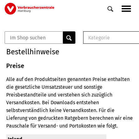
Direkt
Navig
zum
aktiv
Inhalt
Kategorie
0
Veranstaltungen
E-Book (PDF)
Bestellhinweise
Elemente
Musterbrief (RTF)
E-Broschüre (PDF
Preise
Checklisten (PDF)
Alle auf den Produktseiten genannten Preise enthalten
Broschüre
die gesetzliche Umsatzsteuer und sonstige
Buch
Preisbestandteile und verstehen sich zuzüglich
Versandkosten.
Bei Downloads entstehen
selbstverständlich keine Versandkosten.
Für die
Lieferung von gedruckten Ratgebern berechnen wir eine
Pauschale für Versand- und Portokosten wie folgt.