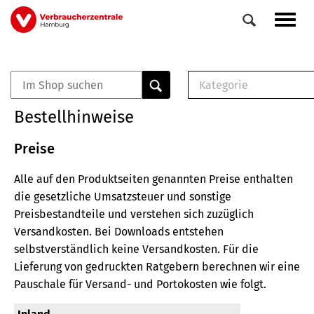
Direkt
Navig
zum
aktiv
Inhalt
Kategorie
0
Veranstaltungen
E-Book (PDF)
Bestellhinweise
Elemente
Musterbrief (RTF)
E-Broschüre (PDF
Preise
Checklisten (PDF)
Alle auf den Produktseiten genannten Preise enthalten
Broschüre
die gesetzliche Umsatzsteuer und sonstige
Buch
Preisbestandteile und verstehen sich zuzüglich
Versandkosten.
Bei Downloads entstehen
selbstverständlich keine Versandkosten.
Für die
Lieferung von gedruckten Ratgebern berechnen wir eine
Pauschale für Versand- und Portokosten wie folgt.