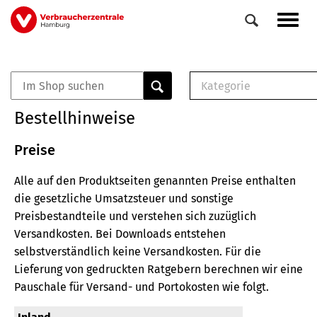
Direkt
Navig
zum
aktiv
Inhalt
Kategorie
0
Veranstaltungen
E-Book (PDF)
Bestellhinweise
Elemente
Musterbrief (RTF)
E-Broschüre (PDF
Preise
Checklisten (PDF)
Alle auf den Produktseiten genannten Preise enthalten
Broschüre
die gesetzliche Umsatzsteuer und sonstige
Buch
Preisbestandteile und verstehen sich zuzüglich
Versandkosten.
Bei Downloads entstehen
selbstverständlich keine Versandkosten.
Für die
Lieferung von gedruckten Ratgebern berechnen wir eine
Pauschale für Versand- und Portokosten wie folgt.